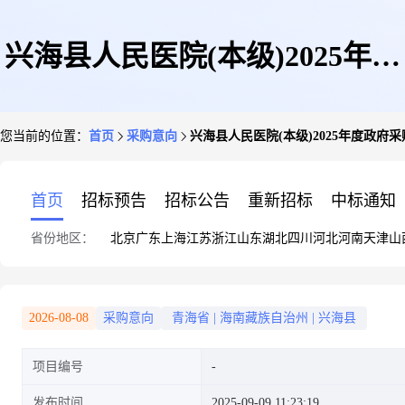
兴海县人民医院(本级)2025年度
您当前的位置：
首页
采购意向
兴海县人民医院(本级)2025年度政府
政府采购意向公告
首页
招标预告
招标公告
重新招标
中标通知
省份地区：
北京
广东
上海
江苏
浙江
山东
湖北
四川
河北
河南
天津
山
2026-08-08
采购意向
青海省
|
海南藏族自治州
|
兴海县
项目编号
发布时间
2025-09-09 11:23:19