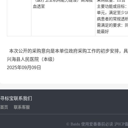
（医疗卫生机构能力建设）高海拔
采购数量：22台
血透室
主要功能或目标：
单元，满足至少1
病患者的常规透
需满足的要求：
能最好
本次公开的采购意向是本单位政府采购工作的初步安排，具
兴海县人民医院（本级）
2025年09月09日
寻标宝
联系我们
首页
联系客服
© Baidu
使用爱番番前必读
沪ICP备