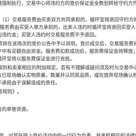
请强制执行，交易中心将违约方的竞价保证金全数划转给守约方
：（1）交易服务费由买卖双方共同承担的，循环宝将退回守约方
易服务费由买受人单方承担的，出卖人违约时循环宝将退回买受人
的违约金；买受人违约时交易服务费不予退回。
事项将在该场次的竞价公告中予以说明。竞价成交后，交易服务费
户中有足额自由资金。服务费扣款成功后，服务费保证金将释放
循环宝将以服务费保证金进行充抵。
规则和卖家相应的附加规定，若有不理解或疑问须及时与交易中
方已现场确认实物质量、数量并认同其品质，或在放弃现场确认
不承担由于误解造成的责任。
易规则》。
售的单卷资源。
规则，对其在网上竞价活动中的一切行为负责，并承担相应的法律