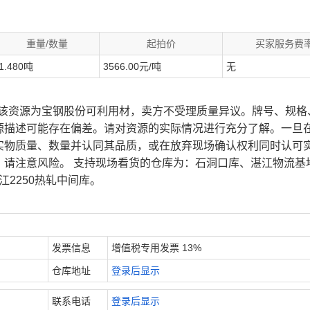
重量/数量
起拍价
买家服务费
1.480吨
3566.00元/吨
无
、该资源为宝钢股份可利用材，卖方不受理质量异议。牌号、规格
源描述可能存在偏差。请对资源的实际情况进行充分了解。一旦
实物质量、数量并认同其品质，或在放弃现场确认权利同时认可
，请注意风险。 支持现场看货的仓库为：石洞口库、湛江物流基
江2250热轧中间库。
发票信息
增值税专用发票 13%
仓库地址
登录后显示
联系电话
登录后显示