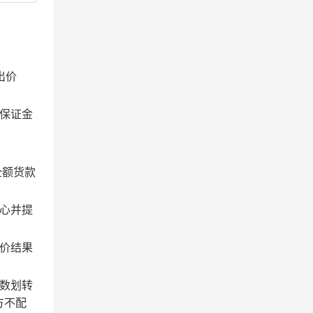
出价
保证金
全额货款
心并提
价结果
数划转
方不配