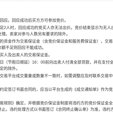
行回应。回应成功后买方方可参加竞价。
足2人时，回应成功的竞买人亦无法出价。竞价结束显示为无人
处理。卖家对参与人数另有要求的除外。
度的资金作为交易保证金（含竞价保证金和服务费保证金），交易
余额不足则回应不能成功。
竞买人及出卖人的交易保证金。
日（节假日顺延）16：00前向出卖人付清全部货款，并在支付
约定的除外。
子交易平台成交重量或数量不一致时，如需调整应及时联系交易中
。约定签订书面合同的，应当以平台生成的《成交通知单》作为竞
交易规则》确定，并根据竞价保证金制度将违约方的竞价保证金全
终止。违约处理方式以书面签订《合同终止确认单》为准，违约