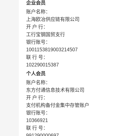
企业会员
账户名称：
上海欧冶供应链有限公司
开 户 行：
工行宝钢国贸支行
银行账号：
1001153819003214507
联 行 号：
102290015387
个人会员
账户名称：
东方付通信息技术有限公司
开 户 行：
支付机构备付金集中存管账户
银行账号：
10366921
联 行 号：
991290000697