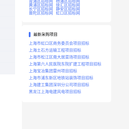
青浦区招标网
杨浦区招标网
黄浦区招标网
徐汇区招标网
长宁区招标网
静安区招标网
普陀区招标网
虹口区招标网
最新采购项目
上海市虹口区商务委员会项目招标
上海土石方运输工程项目招标
上海市松江区南大居菜场项目招标
上海第六人民医院东院扩建工程项目招标
上海宝冶集团雷州项目招标
上海市浦东新区地铁站装饰项目招标
上海建工集团深圳分公司项目招标
黑龙江上海电建风电项目招标