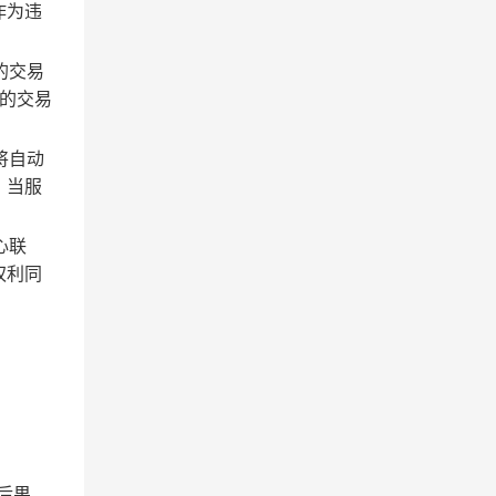
作为违
的交易
的交易
将自动
；当服
心联
权利同
后果。