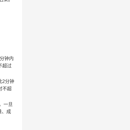
2分钟内
不超过
此2分钟
时不超
。一旦
量、成