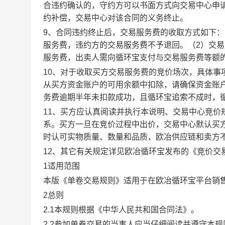
合违约确认的，守约方可以书面方式向交易中心申
约补偿，交易中心对该合同的义务终止。
9、合同违约终止后，交易服务费的收取方式如下
服务费，违约方的交易服务费不予退回。（2）交
服务费，出卖人需向循环宝支付与交易服务费等额
10、对于收取买方交易服务费的竞价场次，具体
从买方资金账户的可用余额中扣除，请确保资金账
务费逾期半年未扣款成功，且循环宝追索不成时，
11、买方应认真阅读并执行本说明、交易中心竞价
系。买方一旦在竞价过程中出价，交易中心默认买
时认可实物质量、数量和品质，欧冶供应链和卖方
12、其它有关规定详见欧冶循环宝发布的《竞价交
1适用范围
本版《单卷交易规则》适用于在欧冶循环宝平台销
2总则
2.1本规则根据《中华人民共和国合同法》。
2.2参加单卷交易的当事人应当仔细阅读并遵守本