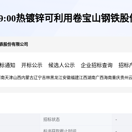
日09:00热镀锌可利用卷宝山钢铁
山钢铁股份有限公司
标通知
开标公示
候选人公示
企业招标查询
招标
河南
天津
山西
内蒙古
辽宁
吉林
黑龙江
安徽
福建
江西
湖南
广西
海南
重庆
贵州
招标状态
标书获取截止时间