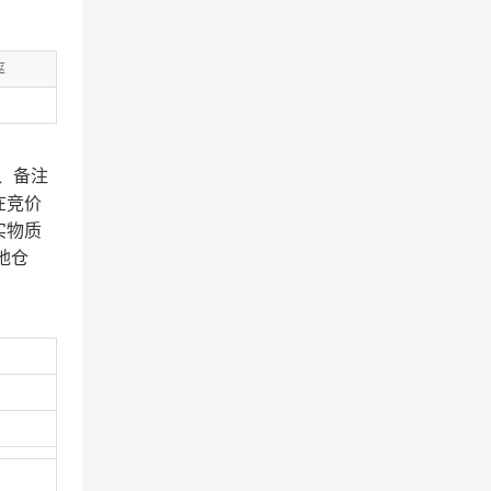
率
、备注
在竞价
实物质
地仓