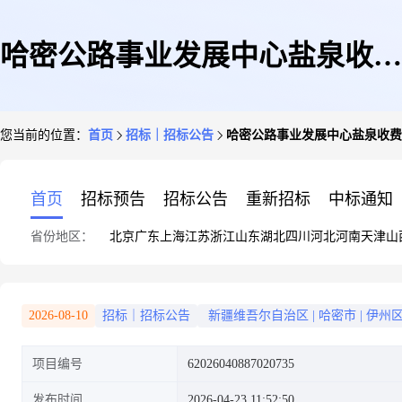
哈密公路事业发展中心盐泉收费
您当前的位置：
首页
招标｜招标公告
哈密公路事业发展中心盐泉收费
站五金用品购置项目
首页
招标预告
招标公告
重新招标
中标通知
省份地区：
北京
广东
上海
江苏
浙江
山东
湖北
四川
河北
河南
天津
山
2026-08-10
招标｜招标公告
新疆维吾尔自治区
|
哈密市
|
伊州
项目编号
62026040887020735
发布时间
2026-04-23 11:52:50