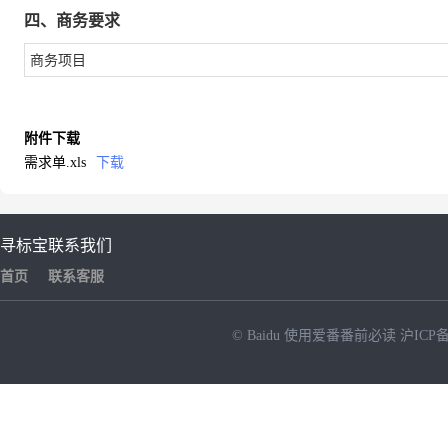
四、商务要求
商务项目
附件下载
需求单.xls
下载
寻标宝
联系我们
首页
联系客服
© Baidu
使用爱番番前必读
沪ICP备
NEW
HOT