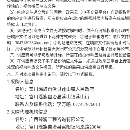
者撤回电子磋商响应文件。补充或者修改电子磋商响应文件的，应当
传输的，视为撤回响应文件。
（
5
）响应文件递交截止时间后，政采云（电子交易平台）自动提取
的响应文件进行解密，所有供应商在规定的解密时限内解密完成或解
统默认自动放弃。
（
6
）如电子加密响应文件无法按时解密时，供应商可授权采购代理
份响应文件可以通过以下两种方式递交：①电子邮箱方式：响应文件
箱：
304718073@qq.com
；②现场送达方式：在响应文件解密截止时
厅，具体号数以开标日当天贺州市公共资源交易中心电子显示屏公布
（
7
）供应商可以参与现场开标，所需在线投标响应及解密开启设备
（
8
）在供应商提交了电子备份响应文件后，如通过政采云平台上传递
处理的视为响应文件撤回，所造成的后果由供应商自行承担。
八、
凡对本次采购提出询问，请按以下方式联系。
1.
采购人信息
名称：富川瑶族自治县莲山镇人民政府
地址：富川瑶族自治县莲山镇
莲山街
联系人及联系电话：
李万鹏
0774-7976013
2.
采购代理机构信息
名称
：广西臻润工程咨询有限公司
地址：富川瑶族自治县富阳镇凤凰路230号