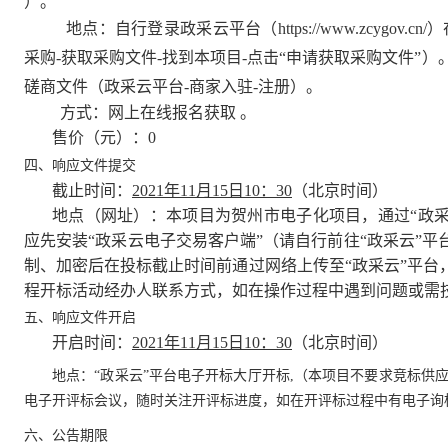
）。
地点：自行登录政采云平台（
https://www.zcygov.cn/
）
采购
-
获取采购文件
-
找到本项目
-
点击“申请获取采购文件”
磋商文件（政采云平台
-
商家入驻
-
注册）。
方式：网上在线报名获取
。
售价（元）：
0
四、响应文件提交
截止时间：
2021
年
11
月
15
日
10
：
30
（北京时间）
地点（网址）：本项目为贺州市电子化项目，通过“政采
应先安装“政采云电子交易客户端”（请自行前往“政采云”平
制、加密后在投标截止时间前通过网络上传至“政采云”平台
程开标活动经办人联系方式，如在操作过程中遇到问题或需
五、
响应文件开启
开启时间：
2021
年
11
月
15
日
10
：
30
（北京时间）
地点：“政采云”平台电子开标大厅开标
,
（本项目不要求竞标供
电子开评标会议，随时关注开评标进度，如在开评标过程中有电子询
六、公告期限