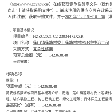
（
https://www.zcygov.cn/
）在线获取竞争性磋商文件（操作路
点击“申请获取采购文件”）。尚未注册的供应商可在政采
入驻
-
注册）获取采购文件，并于
2021
年
11
月
15
日
10
：
30
（
一、项目基本情况
项目编号：
HZZC2021-C2-230344-GXZR
项目名称：
莲山镇莲塘村委上莲塘村村容环境整治工程
采购方式：
竞争性磋商
预算总金额（元）：
1423638.48
采购需求：
标项名称：
数量：
1
预算金额（元）：
1423638.48
简要规格描述或项目基本概况介绍、用途：
莲山镇莲塘村委上莲塘村
程、装饰装修工程、仿古建筑工程、绿化工程等；具体详见工程量
最高限价（如有）：
1423638.48
合同履约期限：以开工令为准，工期
60
日历天