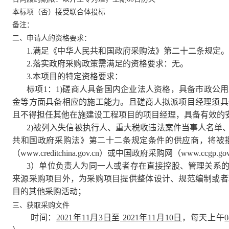
本标项（否）接受联合体投标
备注：
二、申请人的资格要求：
1.
满足《中华人民共和国政府采购法》第二十二条规定。
2.
落实政府采购政策需满足的资格要求：无。
3.
本项目的特定资格要求：
标项
1
：
1)
磋商人具备国内企业法人资格，具备市政公用
金等方面具备相应的施工能力。且磋商人拟派项目经理须具
且不得担任其他在施建设工程项目的项目经理，具备有效的
2)
被列入失信被执行人、重大税收违法案件当事人名单
共和国政府采购法》第二十二条规定条件的供应商，将被拒
（
www.creditchina.gov.cn
）或中国政府采购网（
www.ccgp.gov
3
）单位负责人为同一人或者存在直接控股、管理关系
来源采购项目外，为采购项目提供整体设计、规范编制或者
目的其他采购活动；
三、获取采购文件
时间：
2021
年
11
月
3
日
至
2021
年
11
月
10
日
，每天上午
0