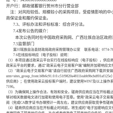
开户行：邮政储蓄银行贺州市分行营业部
注：对风险较低、规模较小的采购项目，受疫情影响的中
商保证金和履约保证金。
7.3
、评标办法和评标标准：综合评分法。
7.4
发布公告的媒介：
本次公告同时在中国政府采购网、广西壮族自治区政府
7.5
监督部门
富川瑶族自治县财政局政府采购管理办公室
联系电话：
0774-7
7.6
在线投标响应（电子投标）说明：
（
1
）本项目通过政采云平台实行在线投标响应（电子投标），供应商
政采云平台的要求，通过“政采云电子交易客户端”编制并加密响应
（
2
）“政采云电子交易客户端”请自行前往广西政府采购网下载并安
utm=sites_group_front.b8b6c91.0.0.c51f9820a48111eabb9bcbdf01af125e
供应商》；在使用政采云投标客户端时，建议使用
WIN7
及以上操作
7190
。
（
3
）为确保网上操作合法、有效和安全，磋商供应商应当在开标截止
够对相关数据电文进行加密和使用电子签章。使用“政采云电子交易客
阅（完成
CA
数字证书办理预计一周左右，建议供应商获取竞争性磋
（
4
）磋商供应商应当在开标截止时间前，将生成的“电子加密响应文