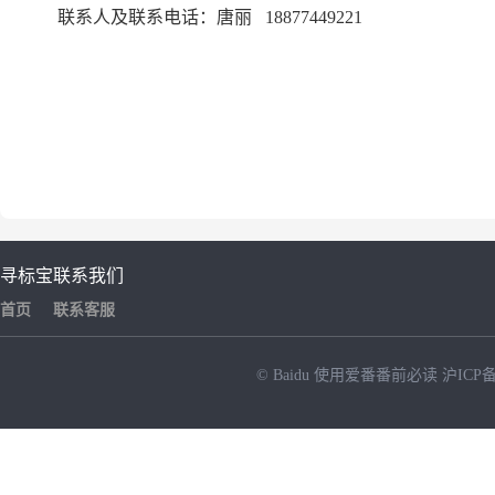
联系人
及联系电话
：
唐丽
18877449221
寻标宝
联系我们
首页
联系客服
© Baidu
使用爱番番前必读
沪ICP备
NEW
HOT