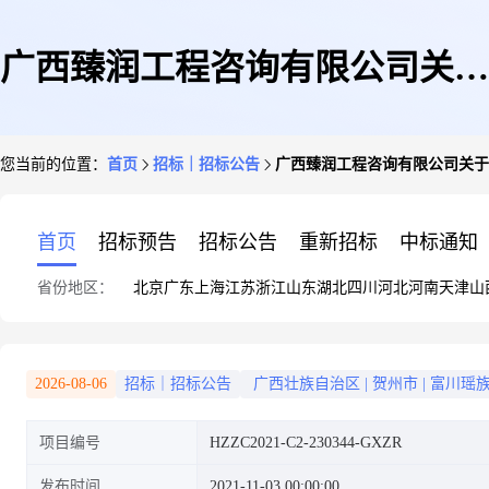
广西臻润工程咨询有限公司关于
您当前的位置：
首页
招标｜招标公告
广西臻润工程咨询有限公司关于
莲山镇莲塘村委上莲塘村村容环
首页
招标预告
招标公告
重新招标
中标通知
省份地区：
北京
广东
上海
江苏
浙江
山东
湖北
四川
河北
河南
天津
山
境整治工程竞争性磋商公告
2026-08-06
招标｜招标公告
广西壮族自治区
|
贺州市
|
富川瑶
项目编号
HZZC2021-C2-230344-GXZR
发布时间
2021-11-03 00:00:00