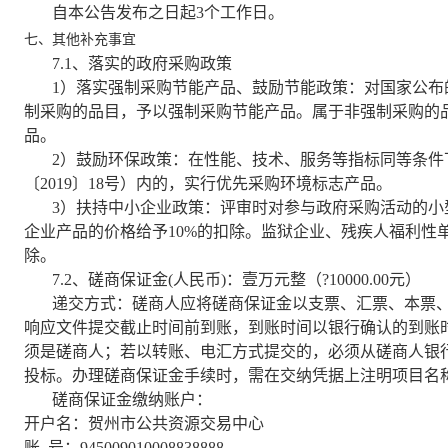
自本公告发布之日起
3
个工作日。
七、其他补充事宜
7.1
、落实的政府采购政策
1
）落实强制采购节能产品、鼓励节能政策：对国家公布
制采购的品目，予以强制采购节能产品。属于非强制采购的
品。
2
）鼓励环保政策：在性能、技术、服务等指标同等条件
〔
2019
〕
18
号）内的，实行优先采购环境标志产品。
3
）扶持中小企业政策：评审时对参与政府采购活动的小
企业产品的价格给予
10%
的扣除。监狱企业、残疾人福利性
除。
7.2
、磋商保证金
(
人民币
)
：壹万元整（
?10000.00
元）
递交方式：磋商人应将磋商保证金以支票、汇票、本票
响应文件提交截止时间前到账，到账时间以银行确认的到账
须是磋商人；若以转账、电汇方式提交的，必须从磋商人银
投标。办理磋商保证金手续时，需在交纳凭据上注明项目名
磋商保证金缴纳账户：
开户名：贺州市公共资源交易中心
账 号：
945009010008838888