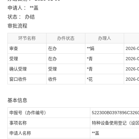
申请人 ： **盖
状态 ： 办结
审批流程
环节名称
办件状态
办理人
审查
在办
**娟
2026-0
受理
在办
*青
2026-0
确认受理
受理
*青
2026-0
窗口收件
收件
*花
2026-0
基本信息
申报号（办件编号）
522300B0397896C326
事项名称
特种设备使用登记（设
申请人名称
**盖