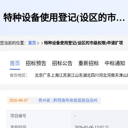
特种设备使用登记(设区的市级
您当前的位置：
首页
特种设备使用登记(设区的市级权限)申请扩项
权限)申请扩项
首页
招标预告
招标公告
重新招标
中标通知
省份地区：
北京
广东
上海
江苏
浙江
山东
湖北
四川
河北
河南
天津
山
2026-08-07
贵州省
|
黔西南布依族苗族自治州
项目编号
发布时间
2026-01-06 13:02:21