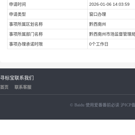
申请时间
2026-01-06 14:03:59
申请类型
窗口办理
事项所属区划名称
黔西南州
事项所属部门名称
黔西南州市场监督管理
事项办理承诺时限
0个工作日
寻标宝
联系我们
首页
联系客服
© Baidu
使用爱番番前必读
沪ICP备
NEW
HOT