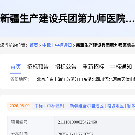
新疆生产建设兵团第九师医院关
您当前的位置：
首页
中标｜中标通知
新疆生产建设兵团第九师医院关
于笔记本电脑的框架协议采购项
首页
招标预告
招标公告
重新招标
中标通知
省份地区：
北京
广东
上海
江苏
浙江
山东
湖北
四川
河北
河南
天津
山
目成交公告
2026-08-09
中标｜中标通知
新疆维吾尔自治区
|
塔城地区
|
额
项目编号
2111101000025422460
发布时间
2025-11-11 22:07:52