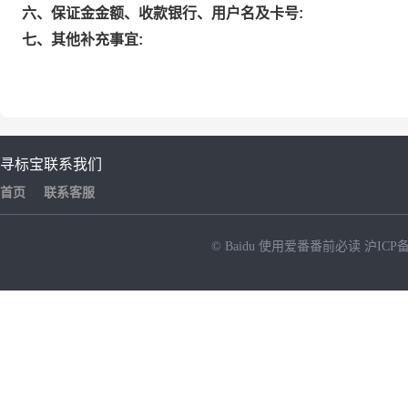
六、保证金金额、收款银行、用户名及卡号:
七、其他补充事宜:
寻标宝
联系我们
首页
联系客服
© Baidu
使用爱番番前必读
沪ICP备
NEW
HOT