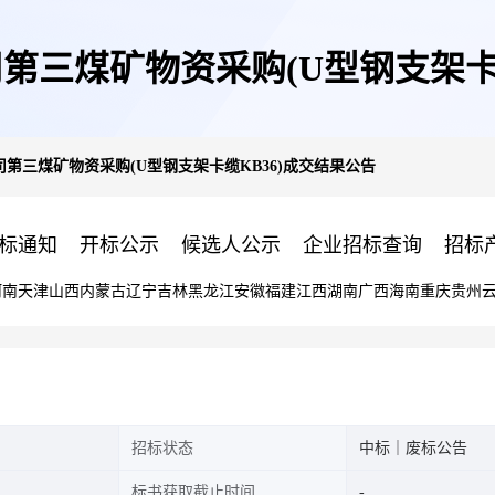
第三煤矿物资采购(U型钢支架卡缆
第三煤矿物资采购(U型钢支架卡缆KB36)成交结果公告
标通知
开标公示
候选人公示
企业招标查询
招标
河南
天津
山西
内蒙古
辽宁
吉林
黑龙江
安徽
福建
江西
湖南
广西
海南
重庆
贵州
招标状态
中标｜废标公告
标书获取截止时间