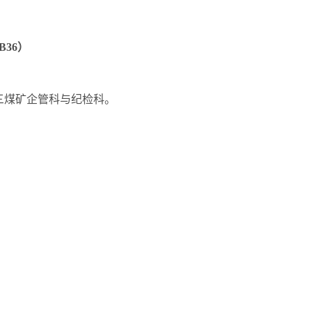
B36
）
三煤矿企管科与纪检科。