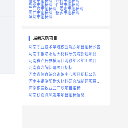
信阳市招标网
开封市招标网
鹤壁市招标网
许昌市招标网
三门峡市招标网
洛阳市招标网
周口市招标网
新乡市招标网
漯河市招标网
最新采购项目
河南职业技术学院校园洗衣项目招标公告
河南中钢洛阳耐火材料研究院新建项目招
标
河南省卢氏县横涧壮沟铁矿区矿山项目招
标公告
河南省六院新建项目招标
河南省体育综合训练中心项目招标公告
河南中钢洛阳耐火材料研究院新建项目招
标
河南桐粟牧业三门峡项目招标
河南获嘉微风发电项目招标信息