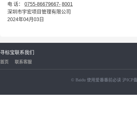
电 话：
0755-86679667-
8001
深圳市宇宏项目管理有限公司
2024年04月03日
寻标宝
联系我们
首页
联系客服
© Baidu
使用爱番番前必读
沪ICP备
NEW
HOT