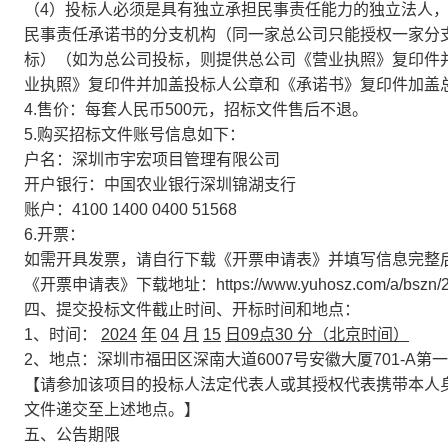
（4）投标人必须是具有独立承担民事责任能力的独立法人
民事责任承诺书的分支机构（同一家总公司只能授权一家分
标）（如为总公司投标，则提供总公司《营业执照》复印件
业执照》复印件并加盖投标人公章和《承诺书》复印件加盖
4.售价：每套人民币500元，招标文件售后不退。
5.购买招标文件账号信息如下：
户名：深圳市宇宏项目管理有限公司
开户银行：中国农业银行深圳锦湖支行
账户：4100 1400 0400 51568
6.开票：
如需开具发票，请自行下载《开票申请表》并填写信息完整后发送至
《开票申请表》下载地址：https://www.yuhosz.com/a/bszn/2
四、提交投标文件截止时间、开标时间和地点：
1、时间：
2024
年
04
月
15
日09点30 分（北京时间）
2、地点：深圳市福田区深南大道6007号安徽大厦701-A第
【请参加该项目的投标人法定代表人或其授权代表携带本人
文件递交至上述地点。】
五、公告期限