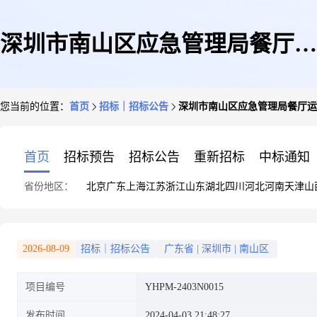
深圳市南山区应急管理局餐厅运
您当前的位置：
首页
招标｜招标公告
深圳市南山区应急管理局餐厅运
营服务项目招标公告
首页
招标预告
招标公告
重新招标
中标通知
省份地区：
北京
广东
上海
江苏
浙江
山东
湖北
四川
河北
河南
天津
山
2026-08-09
招标｜招标公告
广东省
|
深圳市
|
南山区
项目编号
YHPM-2403N0015
发布时间
2024-04-03 21:48:27