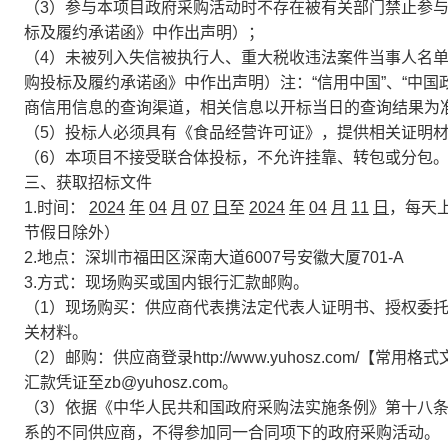
（3）参与本项目政府采购活动时不存在被有关部门禁止参
标及履约承诺函》中作出声明）；
（4）未被列入失信被执行人、重大税收违法案件当事人名
购投标及履约承诺函》中作出声明）注：“信用中国”、“中国政
商信用信息的查询渠道，相关信息以开标当日的查询结果为
（5）投标人必须具有《食品经营许可证》，提供相关证明
（6）本项目不接受联合体投标，不允许挂靠、转包或分包
三、获取招标文件
1.时间：
2024
年
04
月
07
日
至
2024
年
04
月
11
日
，每天
节假日除外）
2.地点：深圳市福田区深南大道6007号安徽大厦701-A
3.方式：现场购买或国内银行汇款邮购。
（1）现场购买：供应商代表携法定代表人证明书、授权委托
关材料。
（2）邮购：供应商登录http://www.yuhosz.com
汇款凭证至zb@yuhosz.com。
（3）依据《中华人民共和国政府采购法实施条例》第十八
系的不同供应商，不得参加同一合同项下的政府采购活动。