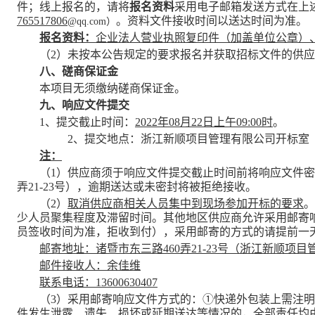
件；线上报名的，请将
报名资料
采用电子邮箱发送方式在上
765517806
。资料文件接收时间以送达时间为准。
@qq.com
）
报名资料：
企业法人营业执照复印件（加盖单位公章）
（
2）未按本公告规定的要求报名并获取招标文件的供
八、磋商保证金
本项目无须缴纳磋商保证金。
九、响应文件提交
1、提交截止时间：
2022年08月22日上午09:00时
。
2、提交地点：浙江新顺项目管理有限公司开标室
注：
（
1）供应商须于响应文件提交截止时间前将响应文件
弄
2
1
-
23
号），逾期送达或未密封将被拒绝接收。
（
2）
取消供应商相关人员集中到现场参加开标的要求
。
少人员聚集程度及滞留时间。其他地区
供应商
允许采用邮寄
员签收时间为准，
拒收到付
），采用邮寄的方式的请提前一
邮寄地址：
诸暨市东三路
4
60
弄
2
1
-
23
号
（
浙江新顺项目
邮件接收人：余佳维
联系电话：
13600630407
（
3）
采用邮寄响应文件方式的：
①快递外包装上需注明
件发生泄露、遗失、损坏或延期送达等情况的，全部责任均