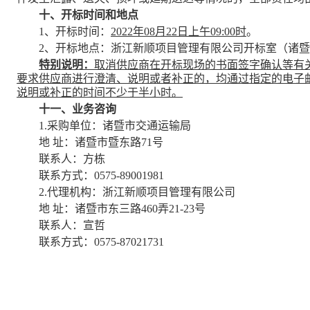
十、开标时间和地点
1、开标时间：
2022年08月22日上午09:00时
。
2、开标地点：浙江新顺项目管理有限公司开标室（
诸暨
特别说明：
取消
供应商
在开标现场的书面签字确认等有
要求
供应商
进行澄清、说明或者补正的，均通过指定的电子
说明或补正的时间不少于半小时。
十一、业务咨询
1.采购单位：诸暨市交通运输局
地
址：诸暨市暨东路
71号
联系人：方栋
联系方式：
0575-89001981
2.代理机构：浙江新顺项目管理有限公司
地
址：
诸暨市东三路
460弄21-23号
联系人：宣哲
联系方式：
0575-87021731