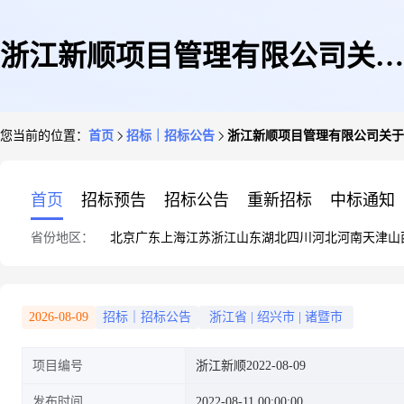
浙江新顺项目管理有限公司关于
您当前的位置：
首页
招标｜招标公告
浙江新顺项目管理有限公司关于
杭州至诸暨市域铁路预工可编制
首页
招标预告
招标公告
重新招标
中标通知
省份地区：
北京
广东
上海
江苏
浙江
山东
湖北
四川
河北
河南
天津
山
及深化方案(含相关专项)设计单
2026-08-09
招标｜招标公告
浙江省
|
绍兴市
|
诸暨市
项目编号
浙江新顺2022-08-09
位采购代理机构采购项目的竞争
发布时间
2022-08-11 00:00:00