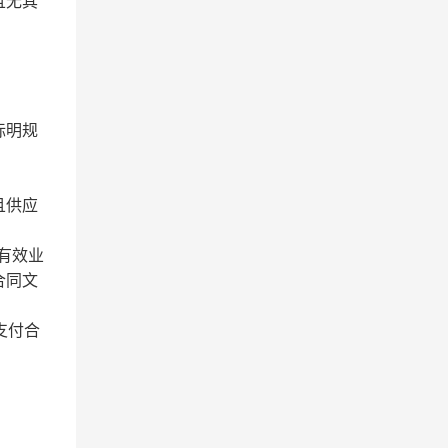
且无其
标明规
且供应
有效业
合同文
支付合