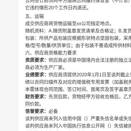
合同签订前须向甲方缴纳合同履约保证金（不计息
它违约情形20个工作日内退还。
五、运输
成交供应商将货物运输至xx公司指定地点。
随机资料：A.随货附盖章发货清单及合格证；B.
包装：所供产品包装应根据形状特点坚固包装，采
格/型号/数量/供货单位；由于包装不善造成所供
六、供应商资格能力要求
资质要求：
供应商必须是中国境内合法注册的独立
商必须为生产厂家。
业绩要求：
供应商须提供2020年1月1日至谈判
绩以合同扫描件及对应的增值税专用发票（加盖税
本需体现合同范围、签订时间、首尾页及签字盖章
财务要求：
先货后款，货物经甲方验收合格后，乙方
同价款。
信誉要求：
必备
谈判供应商未列入信用中国（）严重失信名单或失
谈判供应商未列入中国执行信息公开网（）失信被