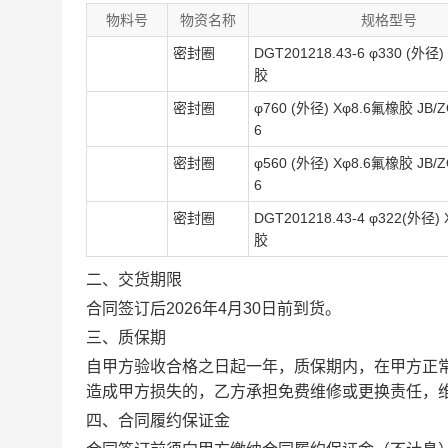
物料号
物资名称
规格型号
密封圈
DGT201218.43-6 φ330 (外径
胶
密封圈
φ760 (外径) Xφ8.6氟橡胶 JB/Z
6
密封圈
φ560 (外径) Xφ8.6氟橡胶 JB/Z
6
密封圈
DGT201218.43-4 φ322(外径)
胶
二、交货期限
合同签订后2026年4月30日前到货。
三、质保期
自甲方验收合格之日起一年，质保期内，在甲方正
造成甲方损失的，乙方承担免费维修或更换责任，
四、合同履约保证金