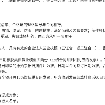
）：（保证金需明确数字），在货物入库（上线）前验收合格后
发货清单、合格证的规格型号与合同相符。
用防锈、防潮、防雨、防震措施，满足运输及装卸要求；每件须
材料受潮、失缺或损坏的，由乙方承担一切责任。
法人，具有有效的企业法人营业执照（五证合一或三证合一），
截止日期橡胶类供货业绩至少两份（业绩合同须附相对应的发票）。
务局印章的原始票据扫描件）为准，日期以合同签订日期为准，
页等。
全额开具13%增值税专用发票，甲方收到发票结算挂账后60日
信惩戒对象；
执行人名单；