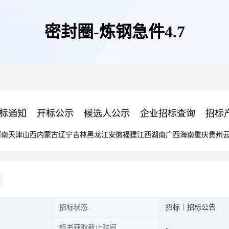
密封圈-炼钢急件4.7
标通知
开标公示
候选人公示
企业招标查询
招标
河南
天津
山西
内蒙古
辽宁
吉林
黑龙江
安徽
福建
江西
湖南
广西
海南
重庆
贵州
招标状态
招标｜招标公告
标书获取截止时间