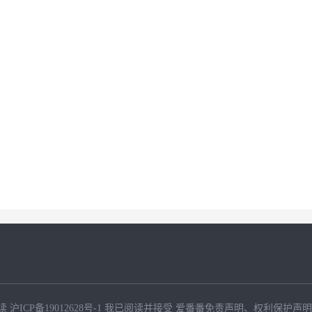
读
沪ICP备19012628号-1
我已阅读并接受
爱番番免责声明
、
权利保护声明