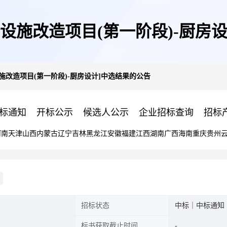
设施改造项目(第一阶段)-厨房
施改造项目(第一阶段)-厨房设计]中选结果的公告
标通知
开标公示
候选人公示
企业招标查询
招标
河南
天津
山西
内蒙古
辽宁
吉林
黑龙江
安徽
福建
江西
湖南
广西
海南
重庆
贵州
招标状态
中标｜中标通知
标书获取截止时间