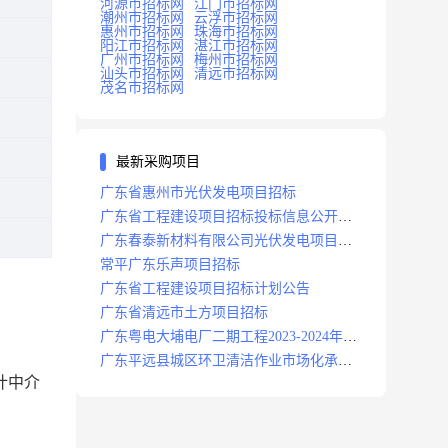
河源市招标网
江门市招标网
潮州市招标网
云浮市招标网
惠州市招标网
珠海市招标网
阳江市招标网
湛江市招标网
广州市招标网
梅州市招标网
汕头市招标网
清远市招标网
茂名市招标网
最新采购项目
广东省惠州市光伏发电项目招标
广东省工程建设项目招标投标信息公开目
录
广东春泰新材料有限公司光伏发电项目招
标
常平广东乐声项目招标
广东省工程建设项目招标计划公告
广东省清远市土方项目招标
广东粤电大埔电厂二期工程2023-2024年度
安保服务项目招标公告
广东平远县城区环卫清洁作业市场化承包
计中介
项目招标中标候选人公示