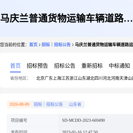
马庆兰普通货物运输车辆道路运
您当前的位置：
首页
招标｜招标公告
马庆兰普通货物运输车辆道路运
输证配发、换发、补发(新)车辆
首页
招标预告
招标公告
重新招标
中标通知
省份地区：
北京
广东
上海
江苏
浙江
山东
湖北
四川
河北
河南
天津
山
综合性能检测报告中介服务直购
2026-08-09
招标｜招标公告
山东省
项目编号
SD-MCDD-2023-669490
采购公告
发布时间
2023-01-16 12:47:50