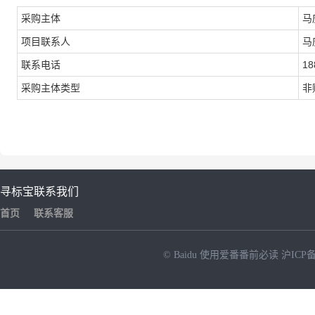
采购主体
马
项目联系人
马
联系电话
18
采购主体类型
非
寻标宝
联系我们
首页
联系客服
© Baidu
使用爱番番前必读
沪ICP备
NEW
HOT