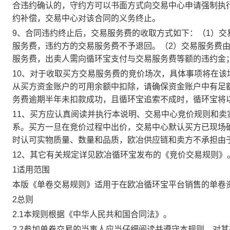
合违约确认的，守约方可以书面方式向交易中心申请强制执
约补偿，交易中心对该合同的义务终止。
9、合同违约终止后，交易服务费的收取方式如下：（1）
服务费，违约方的交易服务费不予退回。（2）交易服务费
服务费，出卖人需向循环宝支付与交易服务费等额的违约金
10、对于收取买方交易服务费的竞价场次，具体事项将在
从买方资金账户的可用余额中扣除，请确保资金账户中有足
务费逾期半年未扣款成功，且循环宝追索不成时，循环宝将
11、买方应认真阅读并执行本说明、交易中心竞价规则和
系。买方一旦在竞价过程中出价，交易中心默认买方已现场
时认可实物质量、数量和品质，欧冶供应链和卖方不承担由
12、其它有关规定详见欧冶循环宝发布的《竞价交易规则》
1适用范围
本版《单卷交易规则》适用于在欧冶循环宝平台销售的单卷
2总则
2.1本规则根据《中华人民共和国合同法》。
2.2参加单卷交易的当事人应当仔细阅读并遵守本规则，对