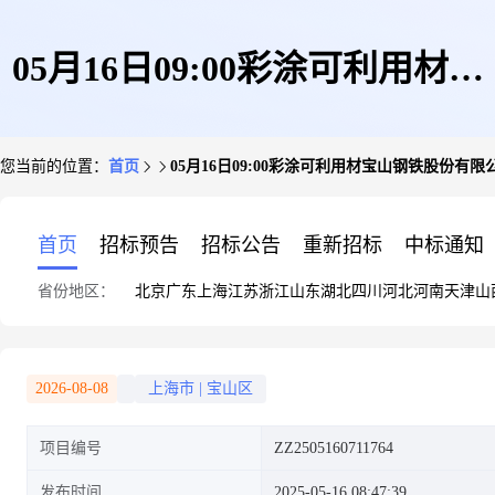
05月16日09:00彩涂可利用材宝
您当前的位置：
首页
05月16日09:00彩涂可利用材宝山钢铁股份有限
山钢铁股份有限公司
首页
招标预告
招标公告
重新招标
中标通知
省份地区：
北京
广东
上海
江苏
浙江
山东
湖北
四川
河北
河南
天津
山
2026-08-08
上海市
|
宝山区
项目编号
ZZ2505160711764
发布时间
2025-05-16 08:47:39