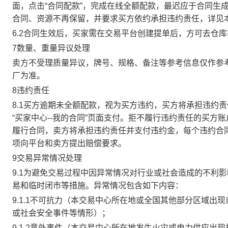
面，点击“合同配款”，完成在线全额配款，最迟应于合同生成当
合同、资源不再保留，并要求买方依约承担违约责任，详见
6.2合同生效后，买家需在交易平台创建提单后，方可去仓
7数量、重量异议处理
卖方不受理质量异议，牌号、规格、备注等参考信息仅作参
厂为准。
8违约责任
8.1买方逾期未全额配款，视为买方违约，买方将承担违约
“买家中心--我的合同”页面支付。拒不履行违约责任的买
履行合同，卖方将承担违约责任并支付违约金，每个违约合同
项向平台和卖方提出赔偿要求。
9交易异常情况处理
9.1为避免交易过程中因异常情况对行业或社会造成的不利
易和临时闭市等措施。异常情况包含如下内容：
9.1.1不可抗力（本交易中心所在地或全国其他部分区域
或社会安全事件等情形）；
9.1.2意外事件（本交易中心所在地发生火灾或电力供应出