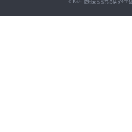
© Baidu
使用爱番番前必读
沪ICP备
NEW
HOT
暂时没有搜索结果…