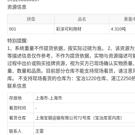
资源信息
拼盘
品名
重量/
001
彩涂可利用材
4.310吨
特别提醒:
1、系统重量不作提货依据，按实际过磅为准。 2、该资源
等描述信息仅作参考，不作为提货依据，实物与资源描述可
过程中出价或购买挂牌资源，视为买方已现场确认实物质量
量、数量和品质。目前部分仓库不能支持现场看货，请注意
库。 不支持现场看货的仓库为：宝冶1220仓库、湛江2250
联系信息
存放地
上海市-上海市
看货时间
-
看货仓库
上海宝钢运输有限公司72号库（宝冶库室内库）
联系人
王雷