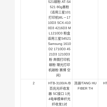
521碳粉 AT-S4
521 80g墨粉
（适用三星101
打印机ML－17
10D3 SCX-410
0D3 4216D3 M
L1210D3 粉盒
适用三星S4521
Samsung 1610
D2 1710D3 45
21D3 1210D3
粉 奔图打印机
碳粉 理光打印
机碳粉 赛博 空
间）
2
HTB-3100/A /B
汤湖/TANG HU
H
百兆光纤收发
FIBER TH
器 SC接口 1光
4电单模单纤光
纤收发1对