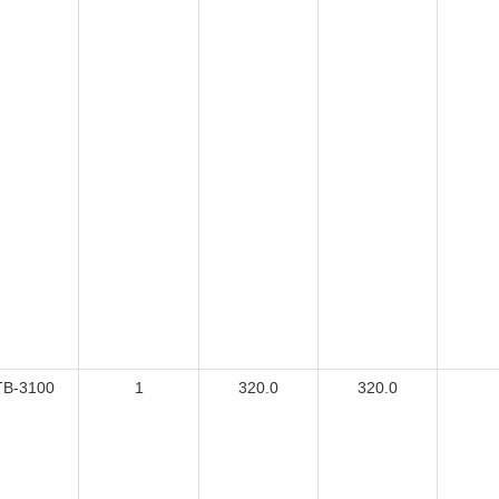
TB-3100
1
320.0
320.0