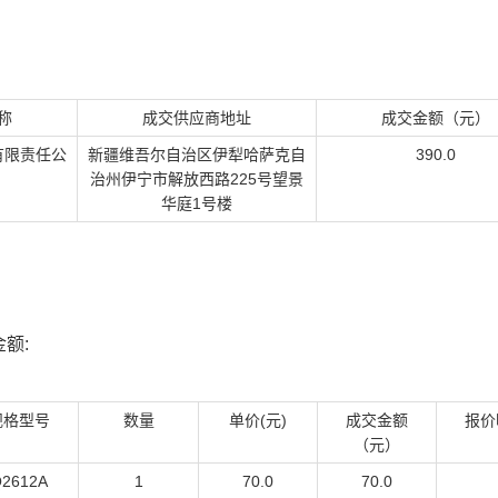
称
成交供应商地址
成交金额（元）
有限责任公
新疆维吾尔自治区伊犁哈萨克自
390.0
治州伊宁市解放西路225号望景
华庭1号楼
额:
规格型号
数量
单价(元)
成交金额
报价
（元）
2612A
1
70.0
70.0