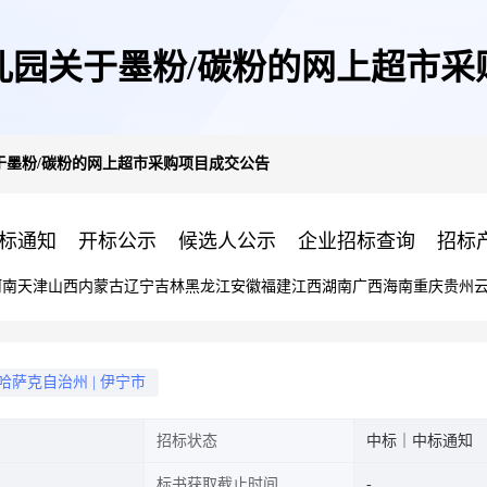
儿园关于墨粉/碳粉的网上超市采
于墨粉/碳粉的网上超市采购项目成交公告
标通知
开标公示
候选人公示
企业招标查询
招标
河南
天津
山西
内蒙古
辽宁
吉林
黑龙江
安徽
福建
江西
湖南
广西
海南
重庆
贵州
哈萨克自治州
|
伊宁市
招标状态
中标｜中标通知
标书获取截止时间