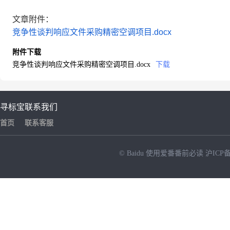
文章附件：
竞争性谈判响应文件采购精密空调项目.docx
附件下载
竞争性谈判响应文件采购精密空调项目.docx
下载
寻标宝
联系我们
首页
联系客服
© Baidu
使用爱番番前必读
沪ICP备
NEW
HOT