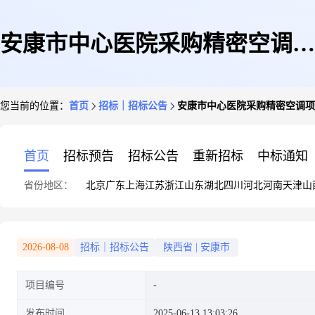
安康市中心医院采购精密空调项
您当前的位置：
首页
招标｜招标公告
安康市中心医院采购精密空调项
目竞争性谈判公告
首页
招标预告
招标公告
重新招标
中标通知
省份地区：
北京
广东
上海
江苏
浙江
山东
湖北
四川
河北
河南
天津
山
2026-08-08
招标｜招标公告
陕西省
|
安康市
项目编号
发布时间
2025-06-13 13:03:26