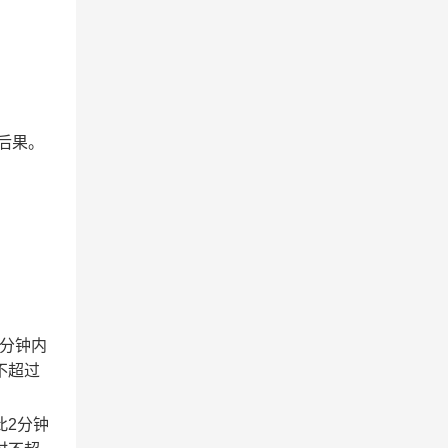
后果。
2分钟内
不超过
此2分钟