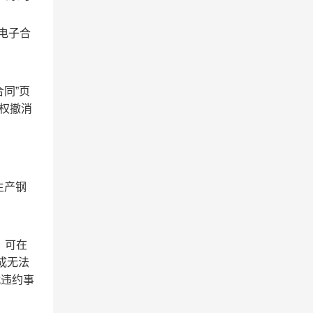
电子合
同”页
有权撤消
生产钢
，可在
成无法
就违约事