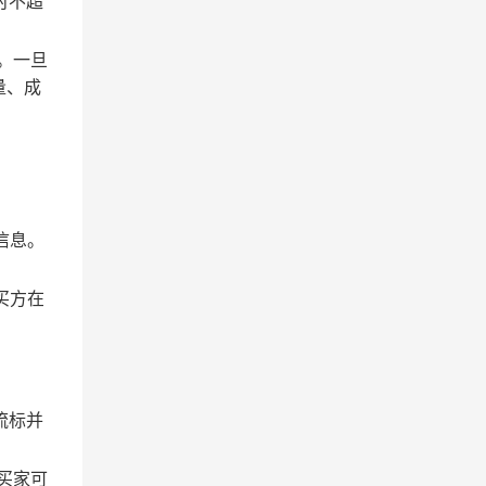
时不超
。一旦
量、成
信息。
买方在
流标并
买家可