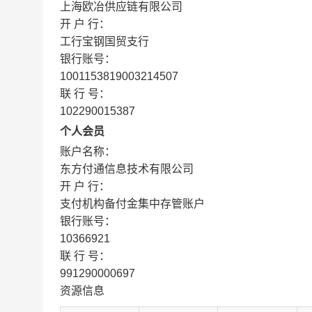
上海欧冶供应链有限公司
开 户 行：
工行宝钢国贸支行
银行账号：
1001153819003214507
联 行 号：
102290015387
个人会员
账户名称：
东方付通信息技术有限公司
开 户 行：
支付机构备付金集中存管账户
银行账号：
10366921
联 行 号：
991290000697
资源信息