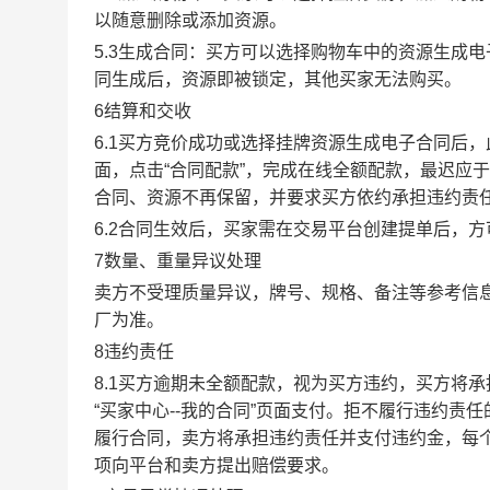
以随意删除或添加资源。
5.3生成合同：买方可以选择购物车中的资源生成
同生成后，资源即被锁定，其他买家无法购买。
6结算和交收
6.1买方竞价成功或选择挂牌资源生成电子合同后，
面，点击“合同配款”，完成在线全额配款，最迟应于
合同、资源不再保留，并要求买方依约承担违约责
6.2合同生效后，买家需在交易平台创建提单后，
7数量、重量异议处理
卖方不受理质量异议，牌号、规格、备注等参考信
厂为准。
8违约责任
8.1买方逾期未全额配款，视为买方违约，买方将
“买家中心--我的合同”页面支付。拒不履行违约
履行合同，卖方将承担违约责任并支付违约金，每个
项向平台和卖方提出赔偿要求。