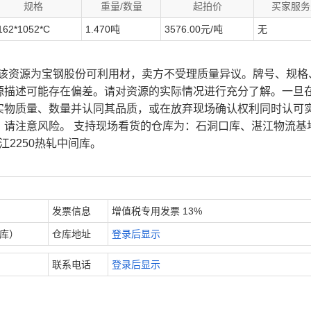
规格
重量/数量
起拍价
买家服务
162*1052*C
1.470吨
3576.00元/吨
无
、该资源为宝钢股份可利用材，卖方不受理质量异议。牌号、规格
源描述可能存在偏差。请对资源的实际情况进行充分了解。一旦
实物质量、数量并认同其品质，或在放弃现场确认权利同时认可
，请注意风险。 支持现场看货的仓库为：石洞口库、湛江物流基
江2250热轧中间库。
发票信息
增值税专用发票 13%
内库）
仓库地址
登录后显示
联系电话
登录后显示