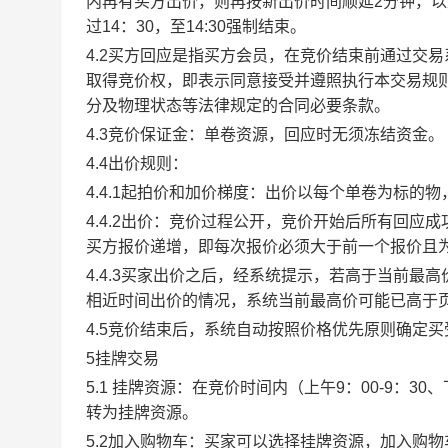
内再有买方出价，则再按新出价时间顺延2分钟，
过14：30，至14:30强制结束。
4.2买方回应是指买方会员，在竞价结束前通过交
取得竞价权，即表示同意接受并遵照执行本交易规
分及物理状态等法律规定的合同必要条款。
4.3竞价保证金：单卷资源，回应时无须冻结资金。
4.4出价规则：
4.4.1起拍价和加价梯度：出价以每个单卷为标的
4.4.2出价：竞价过程公开，竞价开始后所有回
买方报价递增，即每次报价必须大于前一个报价且
4.4.3买家出价之后，经系统提示，若高于当前
相近时间出价的情况，系统当前最高价可能已高于
4.5竞价结束后，系统自动按照价格优先原则确定
5挂牌交易
5.1 挂牌资源：在竞价时间内（上午9：00-9：3
转为挂牌资源。
5.2加入购物车：买家可以选择挂牌资源，加入购