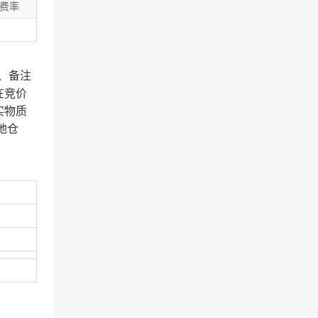
费率
、备注
在竞价
实物质
地仓