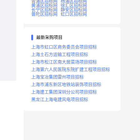
青浦区招标网
杨浦区招标网
黄浦区招标网
徐汇区招标网
长宁区招标网
静安区招标网
普陀区招标网
虹口区招标网
最新采购项目
上海市虹口区商务委员会项目招标
上海土石方运输工程项目招标
上海市松江区南大居菜场项目招标
上海第六人民医院东院扩建工程项目招标
上海宝冶集团雷州项目招标
上海市浦东新区地铁站装饰项目招标
上海建工集团深圳分公司项目招标
黑龙江上海电建风电项目招标