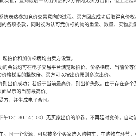
以此类推，直到最后一次出价后的2分钟内无买方出价，但上述延
易系统表达参加竞价交易意向的过程。买方回应成功后取得竞价权
则的各项条款，同时视为认可竞价标的物的重量、数量、实物质
物，起拍价和加价梯度均由卖方设置。
应成功的会员均可在电子交易平台浏览起拍价、价格梯度、当前价等
为价格梯度的整数倍。买方可以按出价原则多次出价。
最高价则出价成功；若低于当前最高价，则出价失败。由于存在多个
页面显示的当前最高价。
买受方，并生成电子合同。
0、下午13：30-14：00）无买家出价的单卷，不再延时竞价，自动
物车。同一个资源，可以被多个买家选入购物车，在购物车环节，