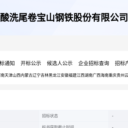
酸洗尾卷宝山钢铁股份有限公司
标通知
开标公示
候选人公示
企业招标查询
招标
河南
天津
山西
内蒙古
辽宁
吉林
黑龙江
安徽
福建
江西
湖南
广西
海南
重庆
贵州
招标状态
标书获取截止时间