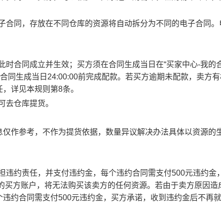
电子合同，存放在不同仓库的资源将自动拆分为不同的电子合同。
此时合同成立并生效；买方须在合同生成当日在“买家中心-我的合
合同生成当日24:00:00前完成配款。若买方逾期未配款，卖方
任，详见本规则第8条。
方可去仓库提货。
息仅作参考，不作为提货依据，数量异议解决办法具体以资源的
承担违约责任，并支付违约金，每个违约合同需支付500元违约金
责任的买方账户，将无法购买该卖方的任何资源。若由于卖方原因造
违约合同需支付500元违约金，买方承诺，收到违约金后不再