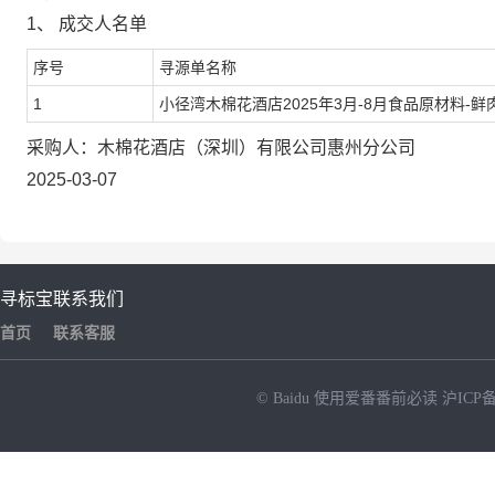
1、
成交人名单
序号
寻源单名称
1
小径湾木棉花酒店2025年3月-8月食品原材料-鲜
采购
人
：
木棉花酒店（深圳）有限公司惠州分公司
2025-03-07
寻标宝
联系我们
首页
联系客服
© Baidu
使用爱番番前必读
沪ICP备
NEW
HOT