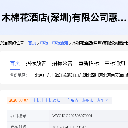
木棉花酒店(深圳)有限公司惠州
您当前的位置：
首页
中标｜中标通知
木棉花酒店(深圳)有限公司惠州
分公司小径湾木棉花酒店2025年
首页
招标预告
招标公告
重新招标
中标通知
省份地区：
北京
广东
上海
江苏
浙江
山东
湖北
四川
河北
河南
天津
山
3月-8月食品原材料-鲜肉类采购
2026-08-07
中标｜中标通知
广东省
|
惠州市
|
惠阳区
项目编号
WYCJGG202503070001
询比采购结果公告
发布时间
2025-03-07 11:58:43