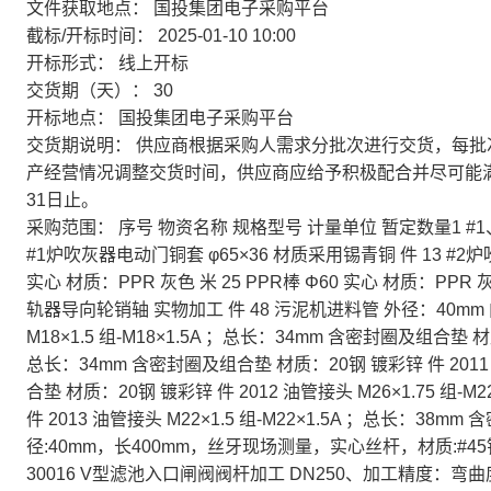
文件获取地点：
国投集团电子采购平台
截标/开标时间：
2025-01-10 10:00
开标形式：
线上开标
交货期（天）：
30
开标地点：
国投集团电子采购平台
交货期说明：
供应商根据采购人需求分批次进行交货，每批
产经营情况调整交货时间，供应商应给予积极配合并尽可能满
31日止。
采购范围：
序号 物资名称 规格型号 计量单位 暂定数量1 #1
#1炉吹灰器电动门铜套 φ65×36 材质采用锡青铜 件 13 #2炉
实心 材质：PPR 灰色 米 25 PPR棒 Φ60 实心 材质：PPR 灰
轨器导向轮销轴 实物加工 件 48 污泥机进料管 外径：40mm 内
M18×1.5 组-M18×1.5A ；总长：34mm 含密封圈及组合垫 材质
总长：34mm 含密封圈及组合垫 材质：20钢 镀彩锌 件 2011 
合垫 材质：20钢 镀彩锌 件 2012 油管接头 M26×1.75 组-
件 2013 油管接头 M22×1.5 组-M22×1.5A ；总长：38m
径:40mm，长400mm，丝牙现场测量，实心丝杆，材质:#45
30016 V型滤池入口闸阀阀杆加工 DN250、加工精度：弯曲度小于