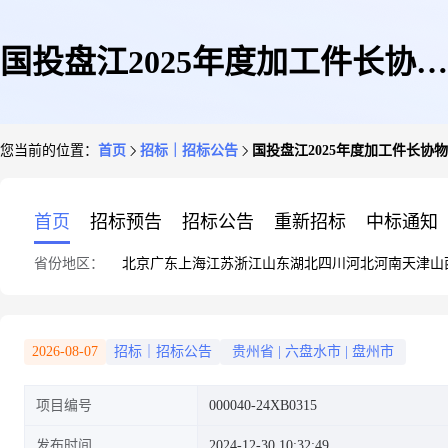
国投盘江2025年度加工件长协物
您当前的位置：
首页
招标｜招标公告
国投盘江2025年度加工件长协
资采购项目(单项最低价成交)询
首页
招标预告
招标公告
重新招标
中标通知
省份地区：
北京
广东
上海
江苏
浙江
山东
湖北
四川
河北
河南
天津
山
比采购公告
2026-08-07
招标｜招标公告
贵州省
|
六盘水市
|
盘州市
项目编号
000040-24XB0315
发布时间
2024-12-30 10:32:49