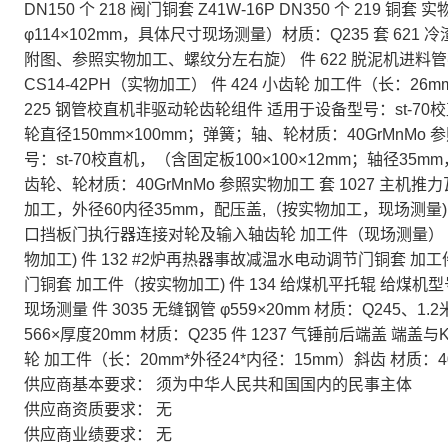
DN150 个 218 阀门铜套 Z41W-16P DN350 个 219 铜套
φ114×102mm，具体尺寸现场测量）材质：Q235 套 62
附图、参照实物加工、螺纹分左右旋） 件 622 脱泥机进料管密封
CS14-42PH（实物加工） 件 424 小齿轮 加工件（长：26m
225 钢管校直机非驱动轮齿轮组件 适用于设备型号：st-70校直
轮直径150mm×100mm；弹簧；轴、轮材质：40GrMnMo
号：st-70校直机，（含固定板100×100×12mm；轴径35
齿轮、轮材质：40GrMnMo 参照实物加工 套 1027 主机
加工，外径60内径35mm，配压盖,（按实物加工，现场测量) 件 
口挡板门执行器连接对轮及输入轴齿轮 加工件（现场测量） 件
物加工) 件 132 #2炉再热器事故减温水电动调节门铜套 加工
门铜套 加工件（按实物加工) 件 134 给煤机平托辊 给煤机
现场测量 件 3035 无缝钢管 φ559×20mm 材质：Q245、
566×厚度20mm 材质：Q235 件 1237 气锤前后端盖 端
轮 加工件（长：20mm*外径24*内径：15mm）斜齿 材质：40
供应商基本要求：
须为中华人民共和国国内的民事主体
供应商资质要求：
无
供应商业绩要求：
无