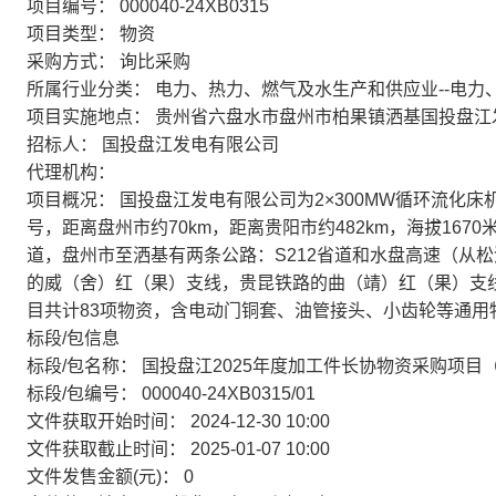
项目编号：
000040-24XB0315
项目类型：
物资
采购方式：
询比采购
所属行业分类：
电力、热力、燃气及水生产和供应业--电力
项目实施地点：
贵州省六盘水市盘州市柏果镇洒基国投盘江
招标人：
国投盘江发电有限公司
代理机构：
项目概况：
国投盘江发电有限公司为2×300MW循环流化
号，距离盘州市约70km，距离贵阳市约482km，海拔167
道，盘州市至洒基有两条公路：S212省道和水盘高速（从
的威（舍）红（果）支线，贵昆铁路的曲（靖）红（果）支
目共计83项物资，含电动门铜套、油管接头、小齿轮等通用
标段/包信息
标段/包名称：
国投盘江2025年度加工件长协物资采购项目
标段/包编号：
000040-24XB0315/01
文件获取开始时间：
2024-12-30 10:00
文件获取截止时间：
2025-01-07 10:00
文件发售金额(元)：
0