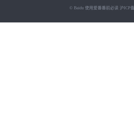
© Baidu
使用爱番番前必读
沪ICP备
NEW
HOT
暂时没有搜索结果…