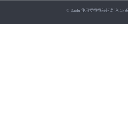
© Baidu
使用爱番番前必读
沪ICP备
NEW
HOT
暂时没有搜索结果…