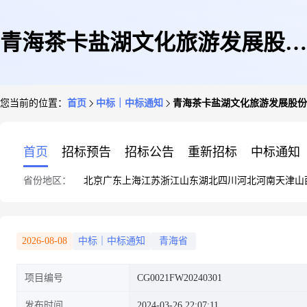
青海茶卡盐湖文化旅游发展股份
您当前的位置：
首页
中标｜中标通知
青海茶卡盐湖文化旅游发展股份
有限公司景区改造升级项目智慧
首页
招标预告
招标公告
重新招标
中标通知
省份地区：
北京
广东
上海
江苏
浙江
山东
湖北
四川
河北
河南
天津
山
景区工程舆情系统采购中标公告
2026-08-08
中标｜中标通知
青海省
项目编号
CG0021FW20240301
发布时间
2024-03-26 22:07:11