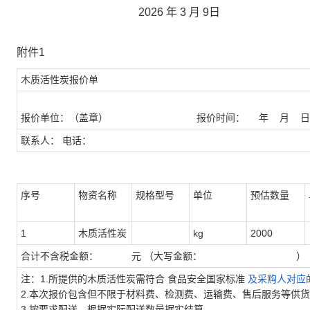
2026 年 3 月 9日
附件1
木质活性炭报价单
报价单位：（盖章）
报价时间：
年
月
日
联系人：
电话：
序号
物资名称
规格型号
单位
预估数量
1
木质活性炭
kg
2000
合计不含税金额：
元 （大写金额：
）
注：1.所提供的木质活性炭需符合 食品安全国家标准
及采购人对应
2.本次报价包含但不限于材料费、检测费、运输费、售后服务等供
3.按要求配送，根据实际配送数量据实结算。