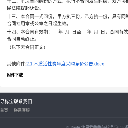
十二、解决合同纠纷的方式：执行本合同发生纠纷，双方协
民法院提起诉讼。
十三、本合同一式四份，甲方执三份，乙方执一份，具有同
合同专用章或公章之日起生效。
十四、本合同有效期：
年
月
日至
年
月
日，合同有效
合同自动终止。
（以下无合同正文）
其他附件:
2.1.木质活性炭年度采购竞价公告.docx
附件下载
寻标宝
联系我们
首页
联系客服
© Baidu
使用爱番番前必读
沪ICP备