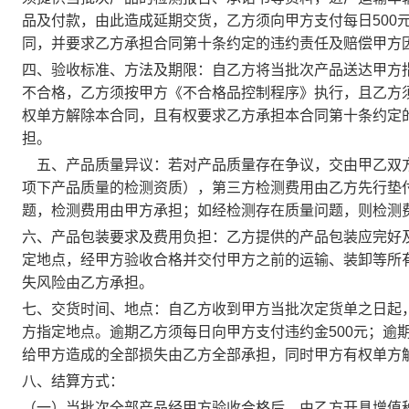
品及付款，由此造成延期交货
，
乙方须向甲方支付每日500
同，并要求乙方承担合同第十条约定的违约责任及赔偿甲方
四、验收标准、方法及期限：自乙方将当批次产品送达甲方
不合格，乙方须按甲方《不合格品控制程序》执行，且乙方
权单方解除本合同，且有权要求乙方承担本合同第十条约定
担。
五、产品质量异议：若对产品质量存在争议，交由甲乙双
项下产品质量的检测资质），第三方检测费用由乙方先行垫
题，检测费用由甲方承担；如经检测存在质量问题，则检测
六、产品包装要求及费用负担：乙方提供的产品包装应完好
定地点，经甲方验收合格并交付甲方之前的运输、装卸等所
失风险由乙方承担。
七、交货时间、地点：自乙方收到甲方当批次定货单之日起
方指定地点。逾期乙方须每日向甲方支付违约金500元；逾
给甲方造成的全部损失由乙方全部承担，同时甲方有权单方
八、结算方式：
（一）当批次全部产品经甲方验收合格后，由乙方开具增值税