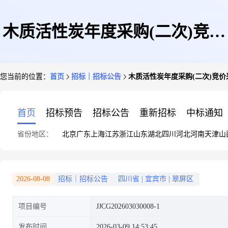
木质活性炭年度采购(二次)竞价
您当前的位置：
首页
招标｜招标公告
木质活性炭年度采购(二次)竞价
采购公告
首页
招标预告
招标公告
重新招标
中标通知
省份地区：
北京
广东
上海
江苏
浙江
山东
湖北
四川
河北
河南
天津
山
2026-08-08
招标｜招标公告
四川省
|
宜宾市
|
翠屏区
项目编号
JJCG202603030008-1
发布时间
2026-03-09 14:53:45