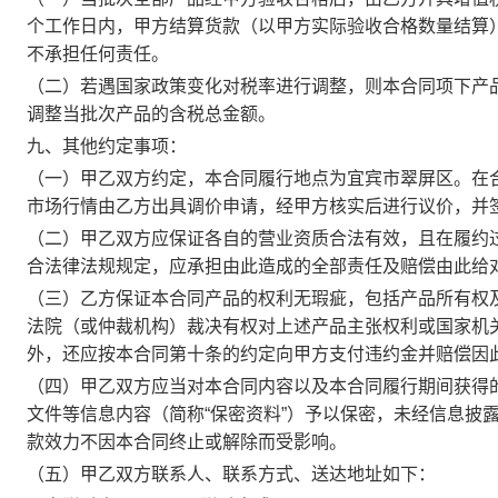
个工作日内，甲方结算货款（以甲方实际验收合格数量结算
不承担任何责任。
（二）若遇国家政策变化对税率进行调整，则本合同项下产
调整当批次产品的含税总金额。
九、其他约定事项：
（一）甲乙双方约定，本合同履行地点为宜宾市翠屏区。在合
市场行情由乙方出具调价申请，经甲方核实后进行议价，并
（二）甲乙双方应保证各自的营业资质合法有效，且在履约
合法律法规规定，应承担由此造成的全部责任及赔偿由此给
（三）乙方保证本合同产品的权利无瑕疵，包括产品所有权
法院（或仲裁机构）裁决有权对上述产品主张权利或国家机
外，还应按本合同第十条的约定向甲方支付违约金并赔偿因
（四）甲乙双方应当对本合同内容以及本合同履行期间获得
文件等信息内容（简称“保密资料”）予以保密，未经信息披
款效力不因本合同终止或解除而受影响
。
（五）甲乙双方联系人、联系方式、送达地址如下：