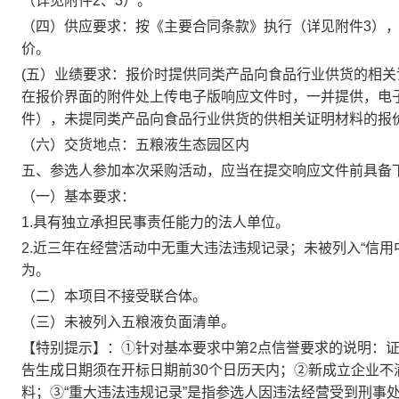
（详见附件2、3）
。
（四）供应要求：按《主要合同条款》执行（
详见附件3）
价。
(五）业绩要求：
报价时提供同类产品向食品行业供货的相关
在报价界面的附件处上传电子版响应文件时，一并提供，电
件），未提同类产品向食品行业供货的供相关证明材料的报
（六）交货地点：五粮液生态园区内
五、参选人参加本次采购活动，应当在提交响应文件前具备
（一）基本要求：
1.具有独立承担民事责任能力的法人单位。
2.近三年在经营活动中无重大违法违规记录；未被列入“信
为。
（二）本项目不接受联合体。
（三）未被列入五粮液负面清单。
【特别提示】：
①针对基本要求中第2点信誉要求的说明：证
告生成日期须在开标日期前30个日历天内；②新成立企业
料；③“重大违法违规记录”是指参选人因违法经营受到刑事