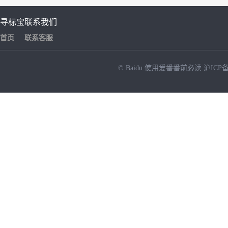
寻标宝
联系我们
首页
联系客服
© Baidu
使用爱番番前必读
沪ICP备
NEW
HOT
暂时没有搜索结果…