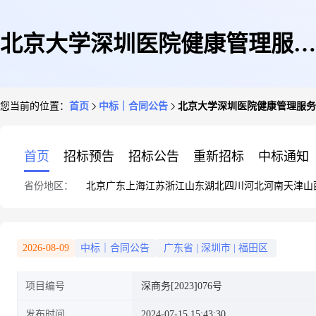
北京大学深圳医院健康管理服务
您当前的位置：
首页
中标｜合同公告
北京大学深圳医院健康管理服务
合作协议书
首页
招标预告
招标公告
重新招标
中标通知
省份地区：
北京
广东
上海
江苏
浙江
山东
湖北
四川
河北
河南
天津
山
2026-08-09
中标｜合同公告
广东省
|
深圳市
|
福田区
项目编号
深商务[2023]076号
发布时间
2024-07-15 15:43:30