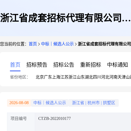
浙江省成套招标代理有限公司关
您当前的位置：
首页
中标｜候选人公示
浙江省成套招标代理有限公司
于高新区(滨江)项目智慧督服务
首页
招标预告
招标公告
重新招标
中标通知
省份地区：
北京
广东
上海
江苏
浙江
山东
湖北
四川
河北
河南
天津
山
项目项目的中标结果公告
2026-08-08
中标｜候选人公示
浙江省
|
杭州市
|
拱墅区
项目编号
CTZB-2022010177