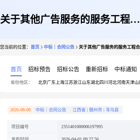
关于其他广告服务的服务工程合
您当前的位置：
首页
中标｜合同公告
关于其他广告服务的服务工程合
同公告
首页
招标预告
招标公告
重新招标
中标通知
省份地区：
北京
广东
上海
江苏
浙江
山东
湖北
四川
河北
河南
天津
山
2026-08-08
中标｜合同公告
江西省
|
赣州市
|
寻乌县
项目编号
2351401000006197995
发布时间
2026-04-01 09:27:56