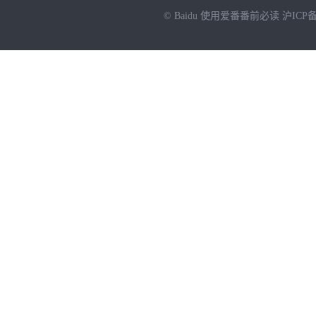
© Baidu
使用爱番番前必读
沪ICP备
NEW
HOT
暂时没有搜索结果…