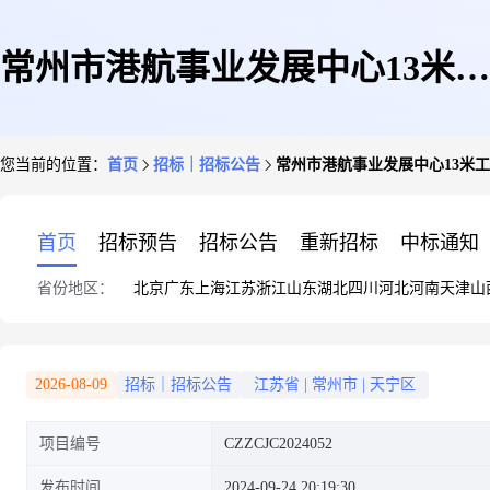
常州市港航事业发展中心13米工
您当前的位置：
首页
招标｜招标公告
常州市港航事业发展中心13米
作艇更新设计采购项目竞争性磋
首页
招标预告
招标公告
重新招标
中标通知
省份地区：
北京
广东
上海
江苏
浙江
山东
湖北
四川
河北
河南
天津
山
商公告
2026-08-09
招标｜招标公告
江苏省
|
常州市
|
天宁区
项目编号
CZZCJC2024052
发布时间
2024-09-24 20:19:30