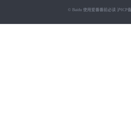
© Baidu
使用爱番番前必读
沪ICP备
NEW
HOT
暂时没有搜索结果…