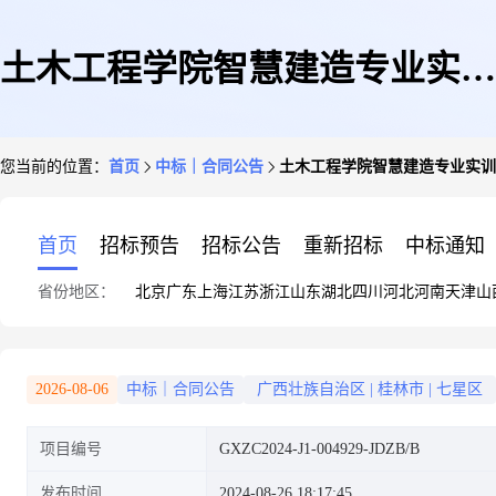
土木工程学院智慧建造专业实训
您当前的位置：
首页
中标｜合同公告
土木工程学院智慧建造专业实训平台采购
平台采购项目(GXZC2024-J1-
首页
招标预告
招标公告
重新招标
中标通知
省份地区：
北京
广东
上海
江苏
浙江
山东
湖北
四川
河北
河南
天津
山
004929-JDZB)-B分标合同公告
2026-08-06
中标｜合同公告
广西壮族自治区
|
桂林市
|
七星区
项目编号
GXZC2024-J1-004929-JDZB/B
发布时间
2024-08-26 18:17:45