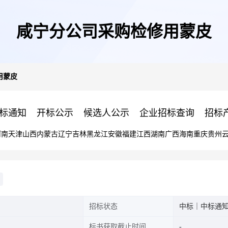
咸宁分公司采购检修用蒙皮
用蒙皮
标通知
开标公示
候选人公示
企业招标查询
招标
河南
天津
山西
内蒙古
辽宁
吉林
黑龙江
安徽
福建
江西
湖南
广西
海南
重庆
贵州
招标状态
中标｜中标通
标书获取截止时间