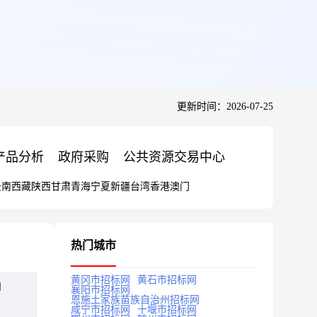
更新时间：2026-07-25
产品分析
政府采购
公共资源交易中心
云南
西藏
陕西
甘肃
青海
宁夏
新疆
台湾
香港
澳门
热门城市
黄冈市招标网
黄石市招标网
知
襄阳市招标网
恩施土家族苗族自治州招标网
咸宁市招标网
十堰市招标网