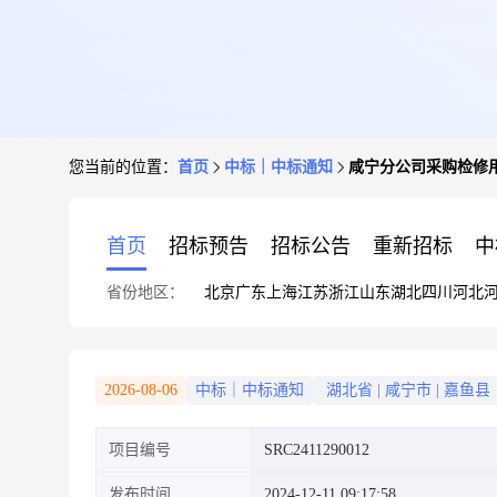
您当前的位置：
首页
中标｜中标通知
咸宁分公司采购检修
首页
招标预告
招标公告
重新招标
中
省份地区：
北京
广东
上海
江苏
浙江
山东
湖北
四川
河北
2026-08-06
中标｜中标通知
湖北省
|
咸宁市
|
嘉鱼县
项目编号
SRC2411290012
发布时间
2024-12-11 09:17:58