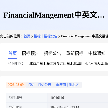
FinancialMangement中英文慕
您当前的位置：
首页
招标｜招标公告
FinancialMangement中英文
课制作
首页
招标预告
招标公告
重新招标
中标通知
省份地区：
北京
广东
上海
江苏
浙江
山东
湖北
四川
河北
河南
天津
山
2026-08-09
招标｜招标公告
重庆市
|
渝北区
项目编号
10946146
发布时间
2025-11-06 10:33:14