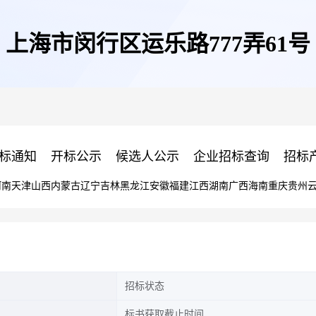
上海市闵行区运乐路777弄61号
标通知
开标公示
候选人公示
企业招标查询
招标
河南
天津
山西
内蒙古
辽宁
吉林
黑龙江
安徽
福建
江西
湖南
广西
海南
重庆
贵州
招标状态
标书获取截止时间