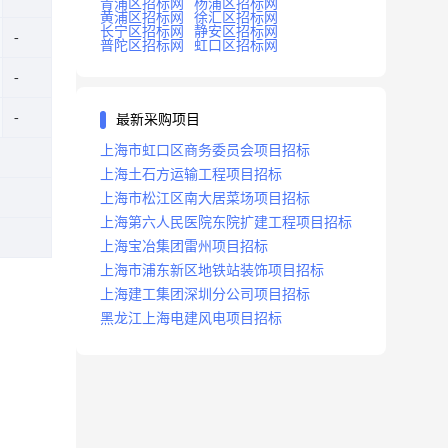
青浦区招标网
杨浦区招标网
黄浦区招标网
徐汇区招标网
长宁区招标网
静安区招标网
普陀区招标网
虹口区招标网
最新采购项目
上海市虹口区商务委员会项目招标
上海土石方运输工程项目招标
上海市松江区南大居菜场项目招标
上海第六人民医院东院扩建工程项目招标
上海宝冶集团雷州项目招标
上海市浦东新区地铁站装饰项目招标
上海建工集团深圳分公司项目招标
黑龙江上海电建风电项目招标