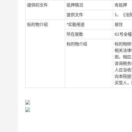
提供的文件
抵押情况
有抵押
提供文件
1
、《法
标的物介绍
*
实勘用途
居住
所在层数
61
号全幢
标的物介绍
标的物转
相关法律
担。相应
咨询税务
人应当收
向本院提
买受人，