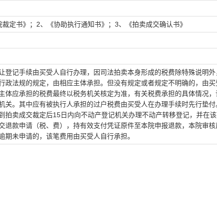
院裁定书》；
2
、《协助执行通知书》；
3
、《拍卖成交确认书》
让登记手续由买受人自行办理，因司法拍卖本身形成的税费除特殊说明外
行政法规的规定，由相应主体承担。但没有规定或者规定不明确的，由买
主体应承担的税费最终以税务机关核定为准，有关税费承担的具体情况，
机关。其中应有被执行人承担的过户税费由买受人在办理手续时先行垫付
到拍卖成交裁定后
15
日内向不动产登记机关办理不动产转移登记，并在该
交退款申请（税、费），持有效支付凭证原件至本院申报退款，本院审核
逾期未申请的，该笔费用由买受人自行承担。