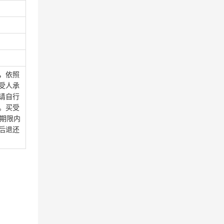
，依照
受人承
请自行
。买受
期限内
后退还