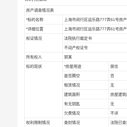
房产调查情况表
*
标的名称
上海市闵行区运乐路777弄61号房产
*
详细位置
上海市闵行区运乐路777弄61号房产
权证情况
法院执行裁定书
不动产权证号
所有权人
郭
某
标的现状
*
房屋用途
居住
是否腾空
否
租赁情况
无
建筑面积
房屋建筑
有无钥匙
无
欠费情况
不详
权利限制情况
查封情况
法院已查