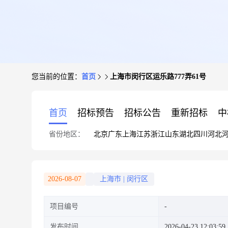
您当前的位置：
首页
上海市闵行区运乐路777弄61号
首页
招标预告
招标公告
重新招标
中
省份地区：
北京
广东
上海
江苏
浙江
山东
湖北
四川
河北
2026-08-07
上海市
|
闵行区
项目编号
发布时间
2026-04-23 12:03:59