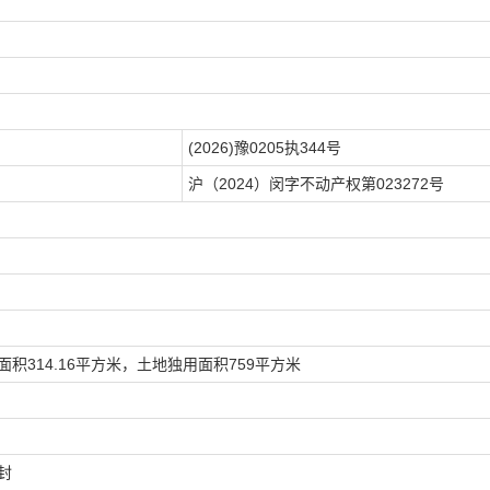
(2026)
豫
0205
执
344
号
沪（2024）闵字不动产权第023272号
面积
314.16
平方米
，土地独用面积
759
平方米
封