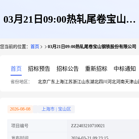
03月21日09:00热轧尾卷宝山钢
您当前的位置：
首页
03月21日09:00热轧尾卷宝山钢铁股份有限公司
铁股份有限公司
首页
招标预告
招标公告
重新招标
中标通知
省份地区：
北京
广东
上海
江苏
浙江
山东
湖北
四川
河北
河南
天津
山
2026-08-08
上海市
|
宝山区
项目编号
ZZ2403210710021
发布时间
2024-03-21 09:23:15