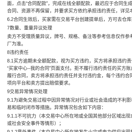
面，点击“合同配款”，完成在线全额配款，最迟应于合同生成当
合同、资源不再保留，并要求买方依约承担违约责任，详见
6.2合同生效后，买家需在交易平台创建提单后，方可去仓
7数量、重量异议处理
卖方不受理质量异议，牌号、规格、备注等参考信息仅作参
厂为准。
8违约责任
8.1买方逾期未全额配款，视为买方违约，买方将承担违约
“买家中心--我的合同”页面支付。拒不履行违约责任的买
履行合同，卖方将承担违约责任并支付违约金，每个违约合同
项向平台和卖方提出赔偿要求。
9交易异常情况处理
9.1为避免交易过程中因异常情况对行业或社会造成的不利
易和临时闭市等措施。异常情况包含如下内容：
9.1.1不可抗力（本交易中心所在地或全国其他部分区域
或社会安全事件等情形）；
9.1.2意外事件（本交易中心所在地发生火灾或电力供应出