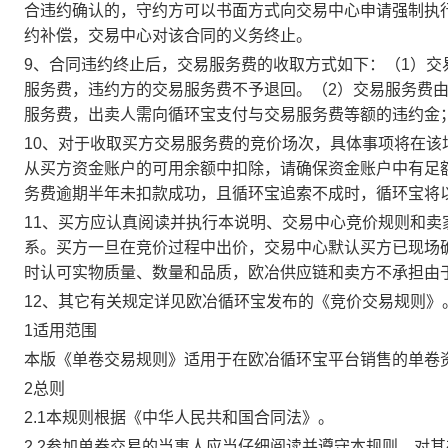
合违约确认的，守约方可以书面方式向交易中心申请强制执
约补偿，交易中心对该合同的义务终止。
9、合同违约终止后，交易服务费的收取方式如下：（1）
服务费，违约方的交易服务费不予退回。（2）交易服务费
服务费，出卖人需向循环宝支付与交易服务费等额的违约金
10、对于收取买方交易服务费的竞价场次，具体事项将在
从买方资金账户的可用余额中扣除，请确保资金账户中有足
务费逾期半年未扣款成功，且循环宝追索不成时，循环宝将
11、买方应认真阅读并执行本说明、交易中心竞价规则和
系。买方一旦在竞价过程中出价，交易中心默认买方已现场
时认可实物质量、数量和品质，欧冶供应链和卖方不承担由
12、其它有关规定详见欧冶循环宝发布的《竞价交易规则》
1适用范围
本版《单卷交易规则》适用于在欧冶循环宝平台销售的单卷
2总则
2.1本规则根据《中华人民共和国合同法》。
2.2参加单卷交易的当事人应当仔细阅读并遵守本规则，对