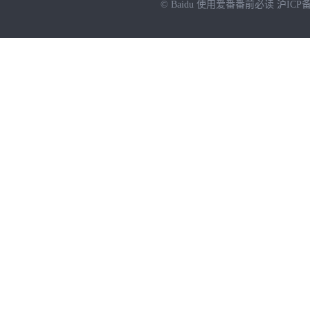
© Baidu
使用爱番番前必读
沪ICP备
NEW
HOT
暂时没有搜索结果…