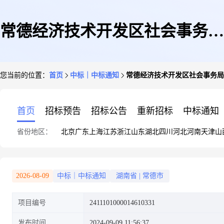
常德经济技术开发区社会事务局
您当前的位置：
首页
中标｜中标通知
常德经济技术开发区社会事务局
关于宣传推广服务的网上超市采
首页
招标预告
招标公告
重新招标
中标通知
省份地区：
北京
广东
上海
江苏
浙江
山东
湖北
四川
河北
河南
天津
山
购项目成交公告
2026-08-09
中标｜中标通知
湖南省
|
常德市
项目编号
2411101000014610331
发布时间
2024-09-09 11:56:37