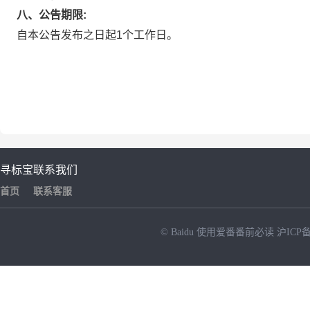
八、公告期限:
自本公告发布之日起1个工作日。
寻标宝
联系我们
首页
联系客服
© Baidu
使用爱番番前必读
沪ICP备
NEW
HOT