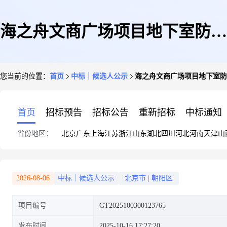
海之舟文商广场项目地下室防水
您当前的位置：
首页
中标｜候选人公示
海之舟文商广场项目地下室防
保温工程专业分包中标候选人公
首页
招标预告
招标公告
重新招标
中标通知
省份地区：
北京
广东
上海
江苏
浙江
山东
湖北
四川
河北
河南
天津
山
示
2026-08-06
中标｜候选人公示
北京市
|
朝阳区
项目编号
GT2025100300123765
发布时间
2025-10-16 17:27:20