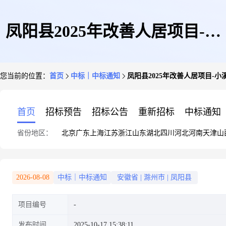
凤阳县2025年改善人居项目-小
您当前的位置：
首页
中标｜中标通知
凤阳县2025年改善人居项目-
溪河镇美丽宜居自然村庄建设项
首页
招标预告
招标公告
重新招标
中标通知
省份地区：
北京
广东
上海
江苏
浙江
山东
湖北
四川
河北
河南
天津
山
目
2026-08-08
中标｜中标通知
安徽省
|
滁州市
|
凤阳县
项目编号
发布时间
2025-10-17 15:38:11