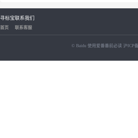
寻标宝
联系我们
首页
联系客服
© Baidu
使用爱番番前必读
沪ICP备
NEW
HOT
暂时没有搜索结果…