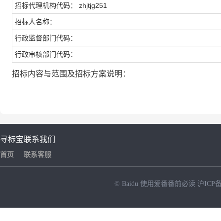
招标代理机构代码：
zhjtjg251
招标人名称：
行政监督部门代码：
行政审核部门代码：
招标内容与范围及招标方案说明：
寻标宝
联系我们
首页
联系客服
© Baidu
使用爱番番前必读
沪ICP备
NEW
HOT