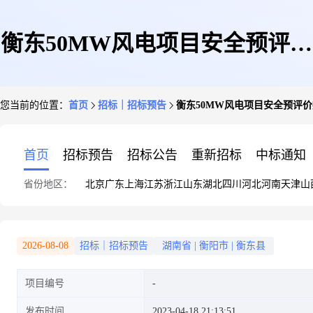
衡东50MW风电项目安全预评价
您当前的位置：
首页
招标｜招标预告
衡东50MW风电项目安全预评
报告编制、安全设施设计专篇报
首页
招标预告
招标公告
重新招标
中标通知
省份地区：
北京
广东
上海
江苏
浙江
山东
湖北
四川
河北
河南
天津
山
告编制等技术服务项目
2026-08-08
招标｜招标预告
湖南省
|
衡阳市
|
衡东县
项目编号
发布时间
2023-04-18 21:13:51