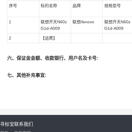
序号
标的名称
品牌
规格型号
1
联想开天N60z
联想/lenovo
联想开天N60z
G1d-A009
G1d-A009
2
【运费】
六、保证金金额、收款银行、用户名及卡号:
七、其他补充事宜:
寻标宝
联系我们