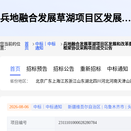
兵地融合发展草湖项目区发展和
您当前的位
首
中标｜中标
兵地融合发展草湖项目区发展和改革
置：
页
通知
框架协议采购项目成交公告
改革委员会(兵地融合发展草湖
首页
招标预告
招标公告
重新招标
中标通知
省份地区：
北京
广东
上海
江苏
浙江
山东
湖北
四川
河北
河南
天津
山
项目区工信局、兵地融合发展草
2026-08-06
中标｜中标通知
新疆维吾尔自治区
|
乌鲁木齐市
|
项目编号
2311101000028280784
湖项目区统计局、兵地融合发展