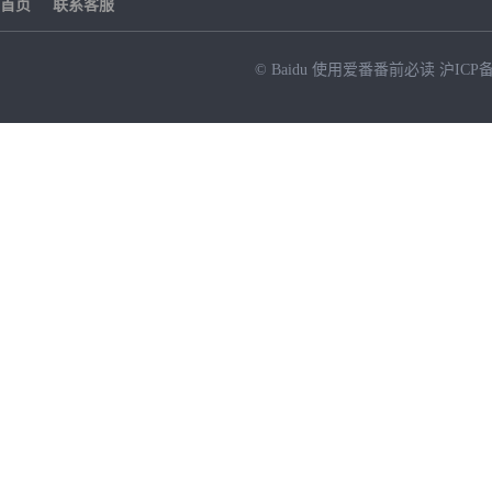
首页
联系客服
© Baidu
使用爱番番前必读
沪ICP备
NEW
HOT
暂时没有搜索结果…