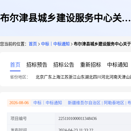
布尔津县城乡建设服务中心关于
您当前的位置：
首页
中标｜中标通知
布尔津县城乡建设服务中心关于
软件运维服务的服务市场采购项
首页
招标预告
招标公告
重新招标
中标通知
省份地区：
北京
广东
上海
江苏
浙江
山东
湖北
四川
河北
河南
天津
山
目成交公告
2026-08-06
中标｜中标通知
新疆维吾尔自治区
|
阿勒泰地区
|
项目编号
2251101000011348436
发布时间
2024-04-23 11:33:22