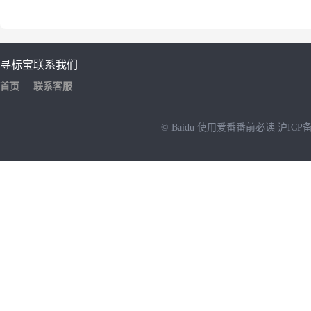
寻标宝
联系我们
首页
联系客服
© Baidu
使用爱番番前必读
沪ICP备
NEW
HOT