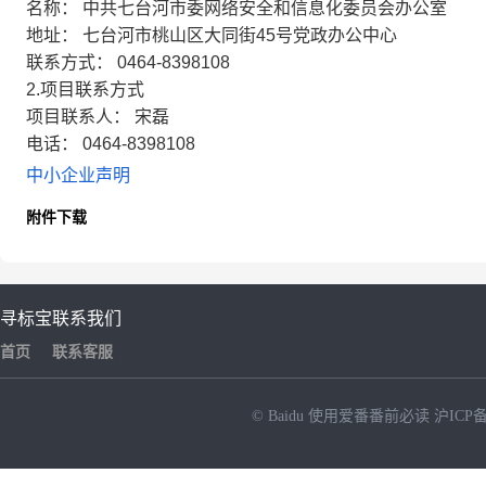
名称： 中共七台河市委网络安全和信息化委员会办公室
地址： 七台河市桃山区大同街45号党政办公中心
联系方式： 0464-8398108
2.项目联系方式
项目联系人： 宋磊
电话： 0464-8398108
中小企业声明
附件下载
寻标宝
联系我们
首页
联系客服
© Baidu
使用爱番番前必读
沪ICP备
NEW
HOT