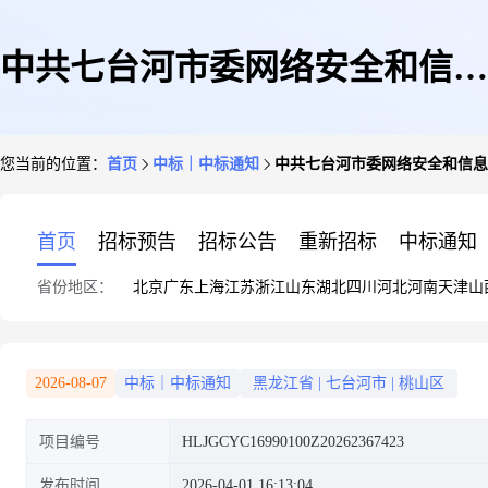
中共七台河市委网络安全和信息
您当前的位置：
首页
中标｜中标通知
中共七台河市委网络安全和信息
化委员会办公室网络安全支撑服
首页
招标预告
招标公告
重新招标
中标通知
省份地区：
北京
广东
上海
江苏
浙江
山东
湖北
四川
河北
河南
天津
山
务结果公告
2026-08-07
中标｜中标通知
黑龙江省
|
七台河市
|
桃山区
项目编号
HLJGCYC16990100Z20262367423
发布时间
2026-04-01 16:13:04