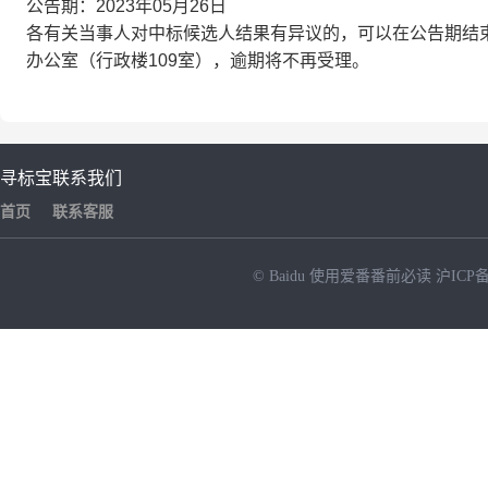
公告期：2023年05月26日
各有关当事人对中标候选人结果有异议的，可以在公告期结
办公室（行政楼109室），逾期将不再受理。
寻标宝
联系我们
首页
联系客服
© Baidu
使用爱番番前必读
沪ICP备
NEW
HOT