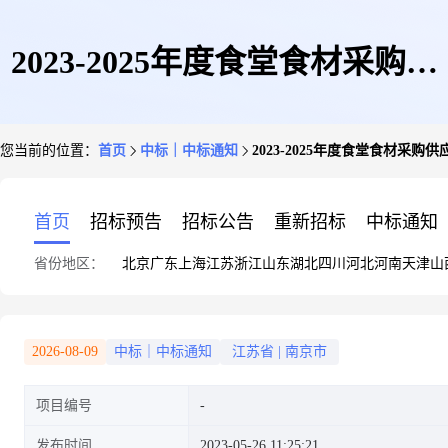
2023-2025年度食堂食材采购供
您当前的位置：
首页
中标｜中标通知
2023-2025年度食堂食材采
应商标段七中标结果公告
首页
招标预告
招标公告
重新招标
中标通知
省份地区：
北京
广东
上海
江苏
浙江
山东
湖北
四川
河北
河南
天津
山
2026-08-09
中标｜中标通知
江苏省
|
南京市
项目编号
发布时间
2023-05-26 11:25:21