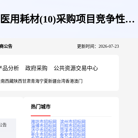
用耗材(10)采购项目竞争性磋
磋商公告
更新时间：2026-07-23
产品分析
政府采购
公共资源交易中心
云南
西藏
陕西
甘肃
青海
宁夏
新疆
台湾
香港
澳门
热门城市
潍坊市招标网
滨州市招标网
公告
淄博市招标网
日照市招标网
济宁市招标网
菏泽市招标网
枣庄市招标网
泰安市招标网