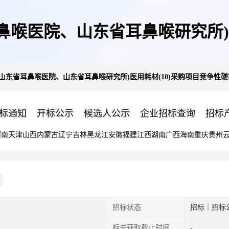
鼻喉医院、山东省耳鼻喉研究所)医
山东省耳鼻喉医院、山东省耳鼻喉研究所)医用耗材(10)采购项目竞争性
商公告
标通知
开标公示
候选人公示
企业招标查询
招标
河南
天津
山西
内蒙古
辽宁
吉林
黑龙江
安徽
福建
江西
湖南
广西
海南
重庆
贵州
招标状态
招标｜招标
标书获取截止时间