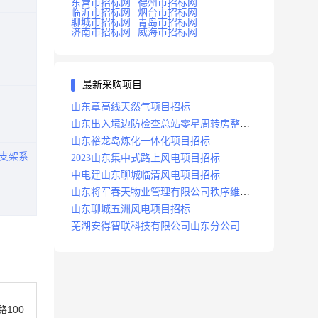
东营市招标网
德州市招标网
临沂市招标网
烟台市招标网
聊城市招标网
青岛市招标网
济南市招标网
威海市招标网
最新采购项目
山东章高线天然气项目招标
山东出入境边防检查总站零星周转房整修
项目招标中标
山东裕龙岛炼化一体化项目招标
支架系
2023山东集中式路上风电项目招标
中电建山东聊城临清风电项目招标
山东将军春天物业管理有限公司秩序维护
服务项目招标公告
山东聊城五洲风电项目招标
芜湖安得智联科技有限公司山东分公司济
南地区快递项目招标公告
100