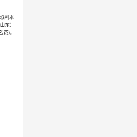
照副本
（山东）
名费)
。