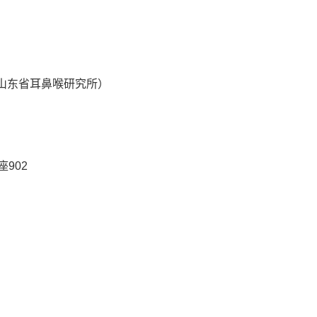
山东省耳鼻喉研究所）
座90
2