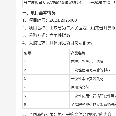
号三庆枫润大厦
A座90
2
获取采购文件，并于
2025年
10
月
3
一、
项目基本情况
1、
项目编号：
ZCZB2025063
2、
项目名称：
山东省第二人民医院（山东省耳鼻喉
3、
采购方式：竞争性磋商
4、
采购需求：
具体详见项目说明部分。
包号
产品名称
1
麻醉机呼吸机回路管
2
一次性使用微导管
等耗材
3
一次性牵拉夹等耗材
4
医用粘合剂
5
一次性使用气管插管套件等
6
全降解鼻窦药物支架系统等
5、
合同履行期限：执行采购文件合同约定的内容。