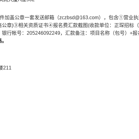
件加盖公章一套发送邮箱（
zczbsd@163.com
）
，包含①营业执
公章)③
相关资质证书
④
报名费汇款截图
(收款单位：正琛招标
帐号：205246092249，汇款备注：
项目名称
（包号）+报
格。
楼
211