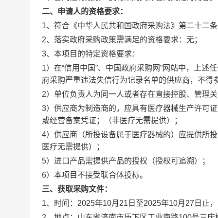
二、
申请人的资格要求：
1、符合《中华人民共和国政府采购法》第二十二
2、落实政府采购政策需满足的资格要求：无；
3、本项目的特定资格要求：
1）在“信用中国”、中国政府采购网”网站中，上
府采购严重违法失信行为记录名单的供应商，不得
2）单位负责人为同一人或者存在直接控股、管理
3）
供应商
为制造商的，应具有医疗器械生产许可证
或经营备案凭证
；（
非医疗无需提供
）；
4）
供应商
（
所投设备属于医疗器械的）
应
提供所投
医疗无需提供
）；
5）进口产品需提供产品的授权（授权可追溯）；
6
）本项目不接受联合体投标。
三、获取采购文件：
1、
时间：
2025年
10
月
21
日至
2025年
10
月
27
日止
，
2、
地点：山东省济南市历下区工业南路100号三庆