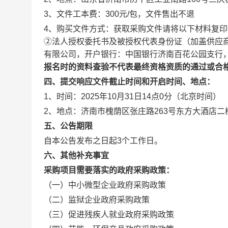
3、
文件工本费：300元/包，文件售出不退
4、
购买文件方式：
获取采购文件请将以下材料复印
②法人授权委托书及被授权代表身份证（加盖供应商
有限公司，开户银行：中国银行济南百花公园支行，银行
报名时的资料查验不代表最终资格资质的通过或合
四、提交响应文件截止时间和开启时间、地点：
1、
时间：
2025年
10月31日14点0分
（北京时间）
2、
地点：济南市槐荫区张庄路263号
东方大酒店
二
五、公告期限
自本公告发布之日起
3
个工作日。
六、其他补充事宜
采购项目需要落实的政府采购政策
：
（一）中小微型企业政府采购政策
（二）监狱企业政府采购政策
（三）促进残疾人就业政府采购政策