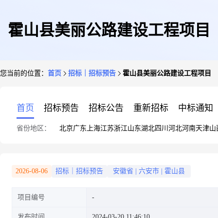
霍山县美丽公路建设工程项目
您当前的位置：
首页
招标｜招标预告
霍山县美丽公路建设工程项目
首页
招标预告
招标公告
重新招标
中标通知
省份地区：
北京
广东
上海
江苏
浙江
山东
湖北
四川
河北
河南
天津
山
2026-08-06
招标｜招标预告
安徽省
|
六安市
|
霍山县
项目编号
发布时间
2024-03-20 11:46:10