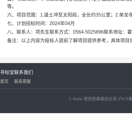
等。
六、项目范围：1.道士冲至太阳段，全长约35公里；2.单龙
七、计划招标时间：2024年04月
八、联系人：项先生联系方式：0564-5025896联系地址：
备注：以上内容为投标人提前了解项目提供参考，具体项目
寻标宝
联系我们
首页
联系客服
© Baidu
使用爱番番前必读
沪ICP备
NEW
HOT