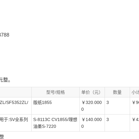
788
拾元整。
型号/规格
单价（元）
数量
小
/SF5352ZL/
版纸1855
￥320.000
3
￥9
0
适用于:SV全系列
S-8113C CV1855/理想
￥140.000
3
￥4
油墨S-7220
0
元整