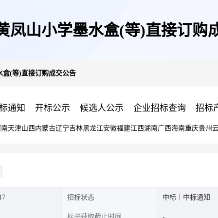
黄凤山小学墨水盒(等)直接订购
盒(等)直接订购成交公告
标通知
开标公示
候选人公示
企业招标查询
招标
河南
天津
山西
内蒙古
辽宁
吉林
黑龙江
安徽
福建
江西
湖南
广西
海南
重庆
贵州
17
招标状态
中标｜中标通知
标书获取截止时间