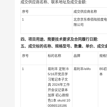
成交供应商名称、联系地址及成交金额:
序号
成交供应商名称
1
北京京东叁佰陆拾度电
限公司
四、项目用途、简要技术要求及合同履行日期:
五、成交标的名称、规格型号、数量、单价、成交金
序号
标的名称
品牌
规格
1
易利丰 定制 B
易利丰/elifo
B5
5/16开党员学
本
习笔记本子文
具 2024年工作
开会议记录本
加厚 初心款棕
色1本 skuId:10
0086518186