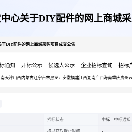
中心关于DIY配件的网上商城
关于DIY配件的网上商城采购项目成交公告
标通知
开标公示
候选人公示
企业招标查询
招标
河南
天津
山西
内蒙古
辽宁
吉林
黑龙江
安徽
福建
江西
湖南
广西
海南
重庆
贵州
招标状态
中标｜中标通知
标书获取截止时间