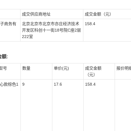
成交供应商地址
成交金额（元）
子商务有
北京北京市北京市亦庄经济技术
158.4
开发区科创十一街18号院C座2层
222室
额:
型号
数量
单价(元)
成交金额
报价明
（元）
初心款棕色1
9
17.6
158.4