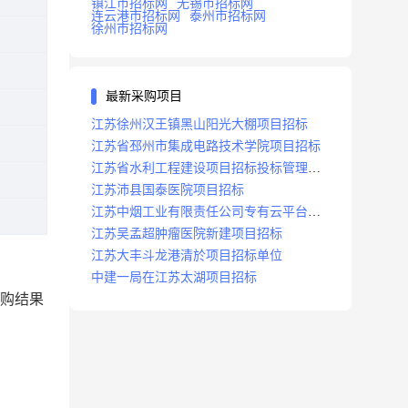
镇江市招标网
无锡市招标网
连云港市招标网
泰州市招标网
徐州市招标网
最新采购项目
江苏徐州汉王镇黑山阳光大棚项目招标
江苏省邳州市集成电路技术学院项目招标
江苏省水利工程建设项目招标投标管理办
法
江苏沛县国泰医院项目招标
江苏中烟工业有限责任公司专有云平台扩
容项目招标
江苏吴孟超肿瘤医院新建项目招标
江苏大丰斗龙港清於项目招标单位
中建一局在江苏太湖项目招标
购结果