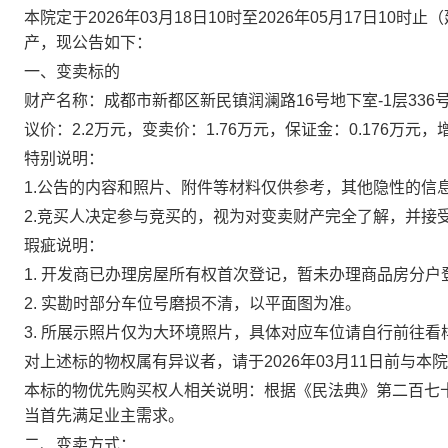
本院定于
2026年0
3
月
18
日
10时至2026年0
5
月
17
日
10时止
（
产，现公告如下：
一、变卖标的
财产名称：成都市新都区新民镇润澜路
16号地下室-1层336
议价：
2.2万元，变卖价：1.76万元，保证金：0.176万元，
特别说明：
1.公告的内容和照片、附件等材料仅供参考，其他隐性的信
2.竞买人决定参与竞买的，视为对变卖财产完全了解，并接
瑕疵说明：
1.
开发商已办理房屋所有权首次登记，暂未办理商品房分户
2.
实勘时部分车位号磨损不清，以平面图为准。
3.
所展示照片仅为大环境照片，具体对应车位请自行前往看
对上述标的物权属有异议者，请于
2026年0
3
月
11
日前
与本院
本标的物优先购买权人相关说明：
根据《民法典》第二百七
当首先满足业主需求。
二、
变卖方式：