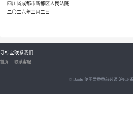
四川省成都市新都区人民法院
二〇二六年三月二日
寻标宝
联系我们
首页
联系客服
© Baidu
使用爱番番前必读
沪ICP备
NEW
HOT