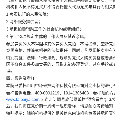
（三）根据《最高人民法院关于人民法院网络司法拍卖若干
机构和人员不得竞买并不得委托他人代为竞买与其行为相关
1.负责执行的人民法院；
2.网络服务提供者；
3.承担拍卖
辅助工作的社会
机构或者组织；
4.第1至3项规定主体的工作人员及其近亲属。
参加竞买的人不得阻挠其他竞买
人竞拍，不得操纵、垄断竞
竞
买资格，
并追究相关的法律责任。同时，凡发现拍卖中有
特别提醒：
法律、行政法规、规章对竞买人购买资格或者条
因不符合条件参加竞买的，导致未能办理登记、过户手续或
理。
四、咨
询及看样
本院已委托四川中环来拍网络科技有限公司对变卖标的进行
看样咨询电话：
400-0001219、
19141306408，
看样预约方
www.laipaiya.com
; 2.点击订阅号底部菜单栏
“
预约看样
”
；
3
后，我们将在竞价前一周统一组织看样，请您耐心等待通知
特别提示
：辅拍机构提供的相关信息由该机构负
责并承担责