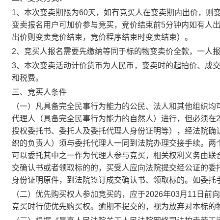
1、本次变卖期限为60天，如有竞买人在变卖期内出价，则变
变卖报名用户可加价参与竞买，竞价结束前5分钟内如有人出
出价则变卖竞价结束，竞价程序结束时变卖结束）。
2、竞买人报名需要先缴纳等同于标的物变卖价全款，一人
3、
本次变卖活动计价货币为人民币，变卖时的起拍价、成
和税
费。
三、竞买人条件
（一）凡具备完全民事行为能力的公民、法人和其他组织均
代理人（具备完全民事行为能力的自然人）进行，但必须在
授权委托书、委托人及委托代理人身份证明等），经法院确
织的负责人）须与委托代理人一同到法院办理交接手续。两
可以委托其中之一作为代理人参与竞买，相关权利义务由联
交确认书或者领取标的的，买受人应向法院提交经公证的委
身份证明原件，到法院签订成交确认书、领取标的。如委托
（二）优
先购买权人参加竞买的，应于
2026年0
3
月
11
日前
向
竞买时行使优先购买权。逾期不提交的，视为放弃对本标的