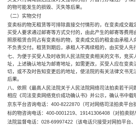
的物可能发生的损毁、灭失等后果。
（二）实物交付
变卖标的物无租赁等可排除直接交付情形的，在变卖成交裁
买受人要求通过邮寄等方式交付的，由此产生的邮寄等费用
照原租赁合同占有变卖标的物，变卖成交后的租金由承租人
不负责交付。租赁到期后，承租人不再续租的，由买受人先
七、为便于买受人及时收到人民法院变卖相关的文书，竞买
址，上述确认地址为邮寄地址，如需更改，买受人应在变卖
切，或不及时告知变更后的地址，使法院的有关法律文书无
后果。
八、依照《最高人民法院关于人民法院网络司法拍卖若干问
相应《司法变卖网络竞价成功确认书》并公示，确认书中载
京东平台咨询电话：
400-8222870（可对网络司法拍
标的物咨询电话：
400-0001219、19141306408
（对拍卖财
法院监督电话：
028-69997
422
（该电话只接受对网拍平台、