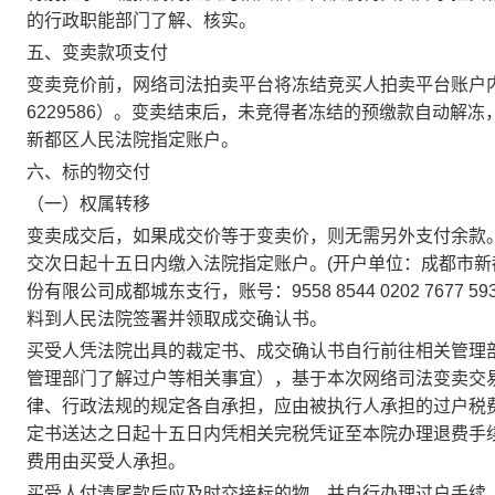
的
行政职能部门了解、核实。
五、变卖
款项支付
变卖竞价前，网络
司法拍卖平台将冻结竞买人拍卖平台账户
6229586
）。变卖结束后，
未竞得者冻结的预缴款自动解冻
新都区
人民法院指定
账户。
六、标的
物交付
（一）权属转移
变卖成交后，如果成交价等于变卖价，则无需另外支付余款
交
次日起
十五日
内缴入法院指定账户。
(开户单位：成都市
份有限公司成都城东支行，账号：9558 8544 0202 7677 593
料到人民法院签署并领取成交确认书。
买受人凭法院出具的裁定书、成交确认书自行前往相关管理
管理部门了解过户等相关事宜），基于本次网络司法变卖交
律、行政法规的规定各自承担，应由被执行人承担的过户税
定书送达之日起
十五日内
凭相关完税凭证至本院办理退费手
费用由买受人承担。
买受人付清尾款后应及时交接标的物，并自行办理过户手续