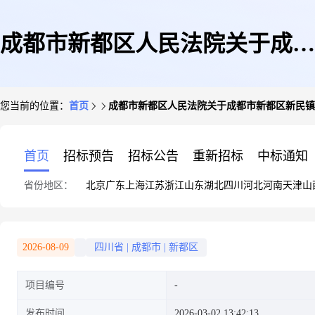
成都市新都区人民法院关于成都
您当前的位置：
首页
成都市新都区人民法院关于成都市新都区新民镇润澜
市新都区新民镇润澜路16号地下
首页
招标预告
招标公告
重新招标
中标通知
省份地区：
北京
广东
上海
江苏
浙江
山东
湖北
四川
河北
河南
天津
山
室-1层336号车位(变卖)的公告
2026-08-09
四川省
|
成都市
|
新都区
项目编号
发布时间
2026-03-02 13:42:13