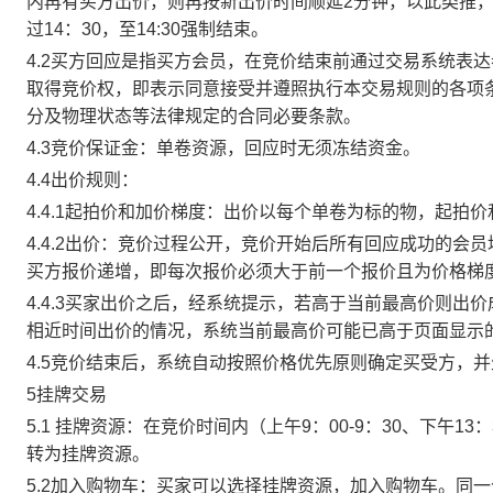
内再有买方出价，则再按新出价时间顺延2分钟，以此类推
过14：30，至14:30强制结束。
4.2买方回应是指买方会员，在竞价结束前通过交易系统表
取得竞价权，即表示同意接受并遵照执行本交易规则的各项
分及物理状态等法律规定的合同必要条款。
4.3竞价保证金：单卷资源，回应时无须冻结资金。
4.4出价规则：
4.4.1起拍价和加价梯度：出价以每个单卷为标的物，起拍
4.4.2出价：竞价过程公开，竞价开始后所有回应成功的
买方报价递增，即每次报价必须大于前一个报价且为价格梯
4.4.3买家出价之后，经系统提示，若高于当前最高价则
相近时间出价的情况，系统当前最高价可能已高于页面显示
4.5竞价结束后，系统自动按照价格优先原则确定买受方，
5挂牌交易
5.1 挂牌资源：在竞价时间内（上午9：00-9：30、下午1
转为挂牌资源。
5.2加入购物车：买家可以选择挂牌资源，加入购物车。同