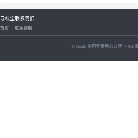
寻标宝
联系我们
首页
联系客服
© Baidu
使用爱番番前必读
沪ICP备
NEW
HOT
暂时没有搜索结果…