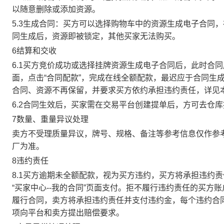
以随意删除或添加资源。
5.3生成合同：买方可以选择购物车中的资源生成电子合同
同生成后，资源即被锁定，其他买家无法购买。
6结算和交收
6.1买方竞价成功或选择挂牌资源生成电子合同后，此时合同
面，点击“合同配款”，完成在线全额配款，最迟应于合同生成当
合同、资源不再保留，并要求买方依约承担违约责任，详见
6.2合同生效后，买家需在交易平台创建提单后，方可去仓
7数量、重量异议处理
卖方不受理质量异议，牌号、规格、备注等参考信息仅作参
厂为准。
8违约责任
8.1买方逾期未全额配款，视为买方违约，买方将承担违约
“买家中心--我的合同”页面支付。拒不履行违约责任的买
履行合同，卖方将承担违约责任并支付违约金，每个违约合同
项向平台和卖方提出赔偿要求。