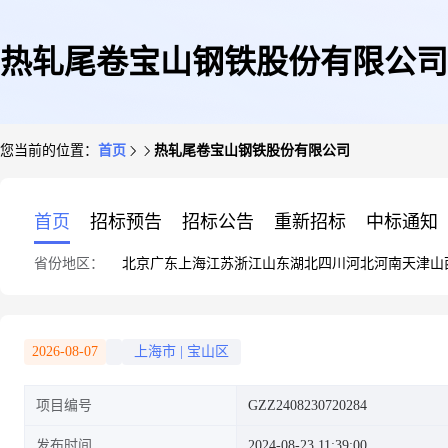
热轧尾卷宝山钢铁股份有限公司
您当前的位置：
首页
热轧尾卷宝山钢铁股份有限公司
首页
招标预告
招标公告
重新招标
中标通知
省份地区：
北京
广东
上海
江苏
浙江
山东
湖北
四川
河北
河南
天津
山
2026-08-07
上海市
|
宝山区
项目编号
GZZ2408230720284
发布时间
2024-08-23 11:39:00