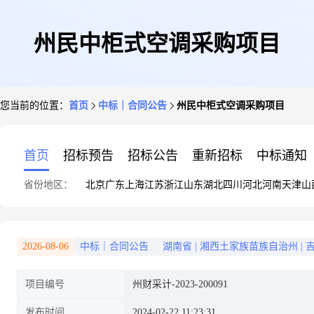
州民中柜式空调采购项目
您当前的位置：
首页
中标｜合同公告
州民中柜式空调采购项目
首页
招标预告
招标公告
重新招标
中标通知
省份地区：
北京
广东
上海
江苏
浙江
山东
湖北
四川
河北
河南
天津
山
2026-08-06
中标｜合同公告
湖南省
|
湘西土家族苗族自治州
|
项目编号
州财采计-2023-200091
发布时间
2024-02-22 11:23:31