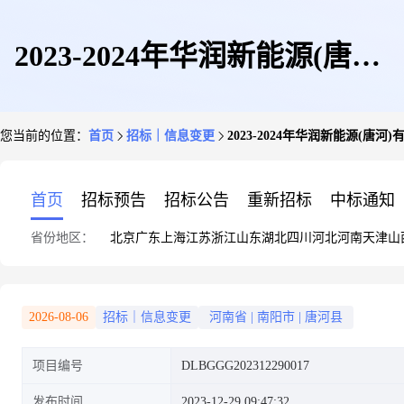
2023-2024年华润新能源(唐河)
您当前的位置：
首页
招标｜信息变更
2023-2024年华润新能源
有限公司建设项目及风电场车辆
首页
招标预告
招标公告
重新招标
中标通知
省份地区：
北京
广东
上海
江苏
浙江
山东
湖北
四川
河北
河南
天津
山
定点维修服务第二次询价变更公
2026-08-06
招标｜信息变更
河南省
|
南阳市
|
唐河县
项目编号
DLBGGG202312290017
告
发布时间
2023-12-29 09:47:32