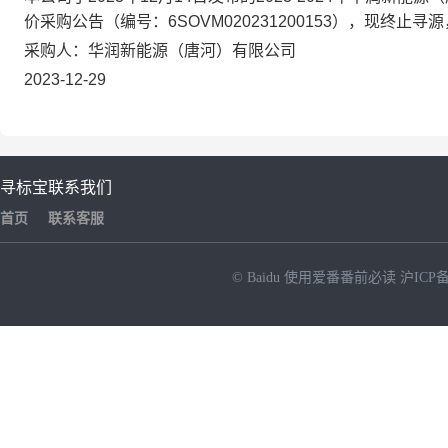
价
采购公告（编号：
6SOVM020231200153
），
现终止寻源
采购
人
：
华润新能源（唐河）有限公司
2023-12-29
寻标宝
联系我们
首页
联系客服
© Baidu
使用爱番番前必读
沪ICP备
NEW
HOT