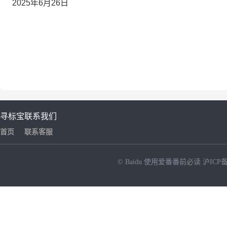
2025年6月26日
寻标宝
联系我们
首页
联系客服
© Baidu
使用爱番番前必读
沪ICP备
NEW
HOT