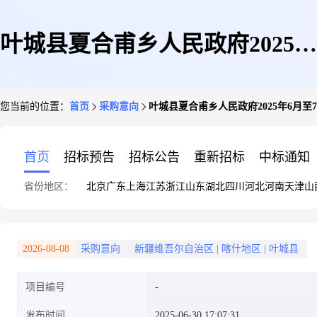
叶城县夏合甫乡人民政府2025年
您当前的位置：
首页
采购意向
叶城县夏合甫乡人民政府2025年6月至
6月至7月政府采购意向
首页
招标预告
招标公告
重新招标
中标通知
省份地区：
北京
广东
上海
江苏
浙江
山东
湖北
四川
河北
河南
天津
山
2026-08-08
采购意向
新疆维吾尔自治区
|
喀什地区
|
叶城县
项目编号
发布时间
2025-06-30 17:07:31