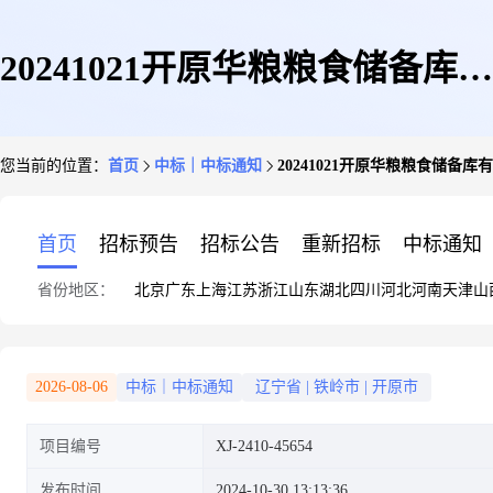
20241021开原华粮粮食储备库有
您当前的位置：
首页
中标｜中标通知
20241021开原华粮粮食储
限公司竞价采购-监控改造电料
首页
招标预告
招标公告
重新招标
中标通知
省份地区：
北京
广东
上海
江苏
浙江
山东
湖北
四川
河北
河南
天津
山
采购中标公告
2026-08-06
中标｜中标通知
辽宁省
|
铁岭市
|
开原市
项目编号
XJ-2410-45654
发布时间
2024-10-30 13:13:36