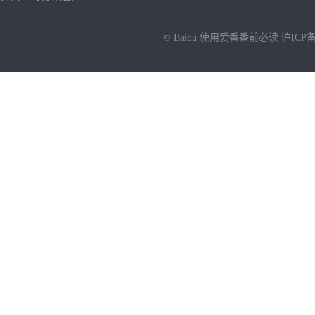
© Baidu
使用爱番番前必读
沪ICP备
NEW
HOT
暂时没有搜索结果…