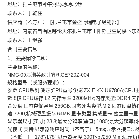
地址：扎兰屯市卧牛河马场场北巷
联系人：于乾柱
供应商（乙方）：【扎兰屯市金盛博瑞电子经销部】
地址：内蒙古自治区呼伦贝尔扎兰屯市正阳办卫生局楼下东
联系人：王继强
合同主要信息
1、主要标的信息：
主要标的名称：
NMG-09浪潮英政计算机CE720Z-004
规格型号（或服务要求）：
参数:CPU系列:兆芯;CPU型号:兆芯ZX-E KX-U6780A;CP
数:8核;CPU缓存:L2;内存频率:3200MHz;内存类型:DDR
合硬盘;固态存储容量:256GB;固态硬盘类型:M.2;固态硬盘协议
速:7200;机械硬盘缓存:64MB;显卡类型:集成显卡;独立显
显示器尺寸(英寸):23.8;最大分辨率(垂直):1080;最大分辨率(水平
光模式:支持;显示器响应时间（不高于）:5ms;显示器接口:显
（不低于）: 178°/178°;显示器亮度:300Typ./250 Min.