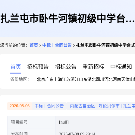
扎兰屯市卧牛河镇初级中学台式
您当前的位置：
首页
中标｜合同公告
扎兰屯市卧牛河镇初级中学台式
计算机直接选定采购合同
首页
招标预告
招标公告
重新招标
中标通知
省份地区：
北京
广东
上海
江苏
浙江
山东
湖北
四川
河北
河南
天津
山
2026-08-06
中标｜合同公告
内蒙古自治区
|
呼伦贝尔市
|
扎兰
项目编号
[null]
发布时间
2025-07-08 09:29:14