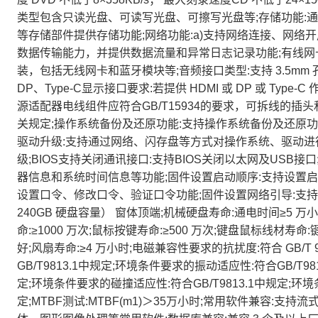
类型包含只读光盘、可读写光盘、可擦写光盘等;存储功能:通过 SA
等存储部件提供存储功能;网络功能:a)支持网络连接、网络开
数据传输能力，并提供数据流量和异常日志记录功能;有线网卡接
装，包括无线网卡和蓝牙模块等;音频接口类型:支持 3.5mm 孔径 
DP、Type-C显示接口要求:若提供 HDMI 或 DP 或 T
源适配器电线组件应符合GB/T15934的要求，可拆线的插头和
关规定;操作系统备份及还原功能:支持操作系统备份及还原功
驱动升级:支持通过网络、闪存盘等方式对操作系统、驱动进
级;BIOS支持关闭通讯接口:支持BIOS关闭以太网及USB
器信息和系统时间信息等功能;固件设置启动顺序:支持设置启
设置口令、修改口令、验证口令功能;固件设置网络引导:支持网络
240GB 硬盘容量） 窗体顶端;机械硬盘寿命:通电时间≥5 万小时
命:≥1000 万次;鼠标按键寿命:≥500 万次;键盘鼠标线材寿命
好;风扇寿命:≥4 万小时;电磁兼容性要求的抗扰度:符合 GB/T
GB/T9813.1中规定;环境条件要求的振动适应性:符合GB/T9
定;环境条件要求的碰撞适应性:符合GB/T9813.1中规定;环
定;MTBF测试:MTBF(m1)＞35万小时;常用软件兼容