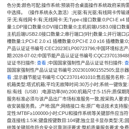
色分类:颜色可配;操作系统:预装符合桌面操作系统政府采
中选择。（操作系统永久激活）;光驱:有光驱;有线网卡传输速率:千兆
牙:无;有线网卡:有;无线网卡:无;Type-c接口数量:0;PCI-E x4 
量:1;DP接口数量:0;DVI接口数量:0;主机前端USB3.0接口数量
主机后端USB2.0接口数量:2;串行端口(9针)数量:1;并行端口(25针)数
槽数量:1;PCI-E 2.0 x1 插槽数量:0;PCI-E 2.0 x16
产品认证证书编号:CEC2023ELP00723796;中国环境标
期:2028-07-02;中国节能产品认证证书编号:CQC2370139
证证书扫描件:
查看
;中国国家强制性产品认证证书扫描件:
查
国国家强制性产品认证证书编号:2023010901552505;显示器
看
;显示器节能证书编号:CQC23701401010;售后服务名
机箱类型:塔式机箱;平均无故障时间:30万小时;系统一键恢复:有
标:有线（USB）;电源功率(W):200;机箱尺寸:5-15升;
服务标准必须与该产品出厂市场标准服务一致,按采购人要求
收安装服务费。;产地:国产;网络接口:有;原厂电话技术支持服务:40
定性:MTBF≥100000小时;CPU和操作系统等关键部件应
盘连接线:1.5米;键盘按键数目:104键;独立显卡显存类型:无
统等关键部件符合安全可靠测评要求;整机质量服务要求:免费