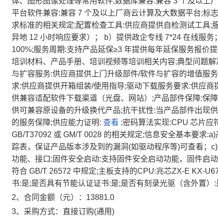
体、图形图像处理等常用软件;数据库兼容:兼容 3 个及以上厂
平台软件兼容:兼容 7 个及以上厂商云计算及大数据平台;标志
求标准的相关规定;配置检查工具:供应商提供自检测试工具;服
异地 12 小时响应要求）； b）提供政企专线 7*24 在
100%;服务周期:支持产品延保≥3 年提供每年延保服务报价
培训材料、产品手册、培训视频等培训相关内容;典型问题解
与扩容服务:供应商提供上门升级部件/软件与扩容的增值服务
求:供应商提供开箱组装/使用指导;驱动下载服务要求:供应
供兼容适配软件下载渠道（光盘、网站）;产品部件保障:保障
供可兼容原设备的升级换代产品;抗干扰性:当产品部件出现
的服务保障;供应能力证明:
查看
;密码算法实现:CPU 芯片应
GB/T37092 或 GM/T 0028 的相关规定;信息安全基本要求
踪表，保证产品版本涉及到的漏洞(如驱动程序等)可查看；
功能、接口;固件安全启动:支持固件安全启动功能，固件启动
符合 GB/T 26572 中规定;主板支持的CPU:兆芯ZX-E K
书:是;是否具有节能认证证书:是;是否有刻录光驱（含外置）:是
2、合同金额（元）：13881.0
3、采购方式：直接订购(通用)