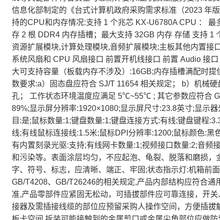
信息化部制定的《台式计算机政府采购需求标准（2023 年版）》
持的CPU和内存情况:支持 1 个兆芯 KX-U6780A CPU ： 最多
存 2 根 DDR4 内存插槽；最大支持 32GB 内存 存储 支持 1 个
资源扩展模块,计算处理模块,音频扩展模块;主板其他内置接口:24pins 
系统风扇和 CPU 风扇接口 前置开机线接口 前置 Audio 接口 
大可支持容量（板载内存不涉及）:16GB;内存插槽满配时提供
数要求:a）固态盘应符合 SJ/T 11654 相关规定； b）机
孔； 工作状态环境温度应满足 5℃~55℃ ; 其它参数应符合 G
89%;显示屏分辨率:1920×1080;显示屏尺寸:23.8英寸;
目:是;鼠标数量:1;键盘数量:1;键盘连接方式:有线;键盘键程:3.
线;有线鼠标连接线:1.5米;鼠标DPI分辨率:1200;鼠标颜色:黑
有内置刻录光驱:支持;有线网卡数量:1;视频接口数量:2;音频
和污染等。表面涂层均匀，不应起泡、龟裂、脱落和磨损，金
字、符号、标志，应清晰、端正、牢固;状态指示灯:机箱前面
GB/T4208、GB/T26246的相关规定,产品内部结构
准,产品零部件应紧固无松动，可插拔部件应可靠连接，开关、
接器及需插接线缆的部位应预留采购人操作空间，方便插拔
板卡空间,拆装可能接触到的金属剪口或金属尖角部位应做防