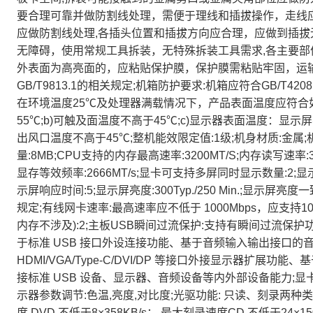
要合理可靠并做防割线处理，需便于理线和插拔操作，走线
应做防割线处理,各插头位置和插拔方向应合理，应做到插拔
无障碍，使用常规工具拆装，无特殊拆装工具需求,各主要部
外表面为高亮面的，应粘贴保护膜，保护膜需粘贴牢固，运
GB/T9813.1的相关规定;机箱防护要求:机箱应符合GB/T42
在环境温度25℃及处理器满载情况下，产品表面温度应符合
55℃;b)可触及面温度不高于45℃;c)显示器表面温度：显
出风口温度不高于45℃;整机能效限定值:1级;机身材质:金属;机
量:8MB;CPU支持的内存最高速率:3200MT/S;内存读写速率:32
显存等效频率:2666MT/s;显卡可支持多屏同时显示数量:2;显示屏刷
示屏响应时间:5;显示屏亮度:300Typ./250 Min.;显示屏亮度
规定;有线网卡速率:最高速率应不低于 1000Mbps，应支持10M
内存不涉及):2;主板USB瞬间过流保护:支持有瞬间过流保护功
于标准 USB 接口外设连接功能、基于音频输入输出接口的音
HDMI/VGA/Type-C/DVI/DP 等接口外接显示器扩展
接标准 USB 设备、显示器、音频设备等内外部设备能力;显卡外
示器参数调节:色温,亮度,对比度;光驱功能: 只读、刻录两种类型all
度 DVD 不低于8×358KB/s； 最大刻录速度CD 不低于24×15