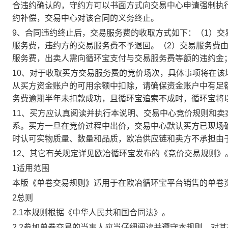
合违约确认的，守约方可以书面方式向交易中心申请强制执
约补偿，交易中心对该合同的义务终止。
9、合同违约终止后，交易服务费的收取方式如下：（1）
服务费，违约方的交易服务费不予退回。（2）交易服务费
服务费，出卖人需向循环宝支付与交易服务费等额的违约金
10、对于收取买方交易服务费的竞价场次，具体事项将在
从买方资金账户的可用余额中扣除，请确保资金账户中有足
务费逾期半年未扣款成功，且循环宝追索不成时，循环宝将
11、买方应认真阅读并执行本说明、交易中心竞价规则和
系。买方一旦在竞价过程中出价，交易中心默认买方已现场
时认可实物质量、数量和品质，欧冶供应链和卖方不承担由
12、其它有关规定详见欧冶循环宝发布的《竞价交易规则》
1适用范围
本版《单卷交易规则》适用于在欧冶循环宝平台销售的单卷
2总则
2.1本规则根据《中华人民共和国合同法》。
2.2参加单卷交易的当事人应当仔细阅读并遵守本规则，对