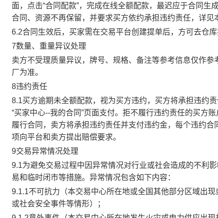
面，点击“合同配款”，完成在线全额配款，最迟应于合同生成当
合同、资源不再保留，并要求买方依约承担违约责任，详见
6.2合同生效后，买家需在交易平台创建提单后，方可去仓
7数量、重量异议处理
卖方不受理质量异议，牌号、规格、备注等参考信息仅作参
厂为准。
8违约责任
8.1买方逾期未全额配款，视为买方违约，买方将承担违约
“买家中心--我的合同”页面支付。拒不履行违约责任的买
履行合同，卖方将承担违约责任并支付违约金，每个违约合同
项向平台和卖方提出赔偿要求。
9交易异常情况处理
9.1为避免交易过程中因异常情况对行业或社会造成的不利
易和临时闭市等措施。异常情况包含如下内容：
9.1.1不可抗力（本交易中心所在地或全国其他部分区域
或社会安全事件等情形）；
9.1.2意外事件（本交易中心所在地发生火灾或电力供应出