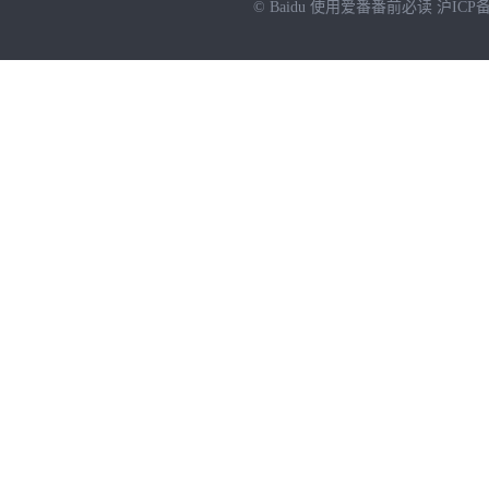
© Baidu
使用爱番番前必读
沪ICP备
NEW
HOT
暂时没有搜索结果…