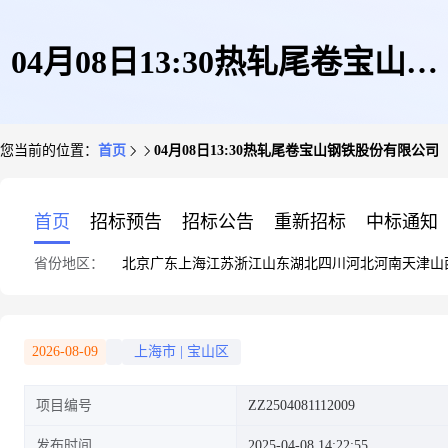
04月08日13:30热轧尾卷宝山钢
您当前的位置：
首页
04月08日13:30热轧尾卷宝山钢铁股份有限公司
铁股份有限公司
首页
招标预告
招标公告
重新招标
中标通知
省份地区：
北京
广东
上海
江苏
浙江
山东
湖北
四川
河北
河南
天津
山
2026-08-09
上海市
|
宝山区
项目编号
ZZ2504081112009
发布时间
2025-04-08 14:22:55