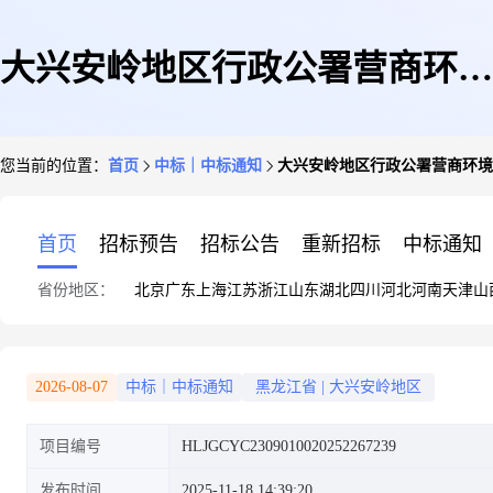
大兴安岭地区行政公署营商环境
您当前的位置：
首页
中标｜中标通知
大兴安岭地区行政公署营商环境
建设监督局印刷贴纸结果公告
首页
招标预告
招标公告
重新招标
中标通知
省份地区：
北京
广东
上海
江苏
浙江
山东
湖北
四川
河北
河南
天津
山
2026-08-07
中标｜中标通知
黑龙江省
|
大兴安岭地区
项目编号
HLJGCYC2309010020252267239
发布时间
2025-11-18 14:39:20